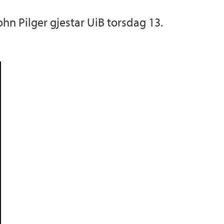
n Pilger gjestar UiB torsdag 13.
mragende undervisere
formation SysTem In Norway (CRISTIN)
a
erhet (HMS)