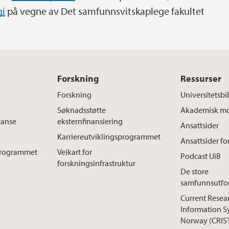
gi
på vegne av Det samfunnsvitskaplege fakultet
Forskning
Ressurser
Forskning
Universitetsbi
Søknadsstøtte
Akademisk mo
tanse
eksternfinansiering
Ansattsider
Karriereutviklingsprogrammet
Ansattsider fo
sprogrammet
Veikart for
Podcast UiB
forskningsinfrastruktur
De store
samfunnsutfo
Current Resea
Information S
Norway (CRIS