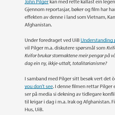
John Pilger
kan med rette kallast ein legen
Gjennom reportasjar, bøker og film har han
effekten av denne i land som Vietnam, Kam
Afghanistan.
Under foredraget ved UiB
Understanding 
vil Pilger m.a. diskutere spørsmål som
Kvif
Kvifor brukar stormaktene meir pengar på 
dag ein ny, ikkje-uttalt, totalitarianisme?
I samband med Pilger sitt besøk vert det 
you don’t see
. I denne filmen rettar Pilger 
ser på media si dekning av tidlegare konfl
til krigar i dag i m.a. Irak og Afghanistan. 
Hus, UiB.