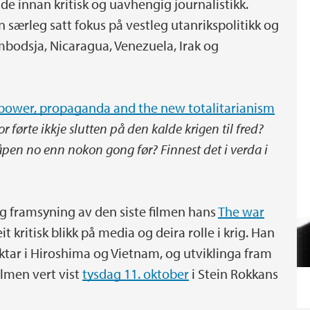
de innan kritisk og uavhengig journalistikk.
 særleg satt fokus på vestleg utanrikspolitikk og
bodsja, Nicaragua, Venezuela, Irak og
power, propaganda and the new totalitarianism
or førte ikkje slutten på den kalde krigen til fred?
våpen no enn nokon gong før?
Finnest det i verda i
òg framsyning av den siste filmen hans
The war
eit kritisk blikk på media og deira rolle i krig. Han
iktar i Hiroshima og Vietnam, og utviklinga fram
Filmen vert vist
tysdag 11. oktober
i Stein Rokkans