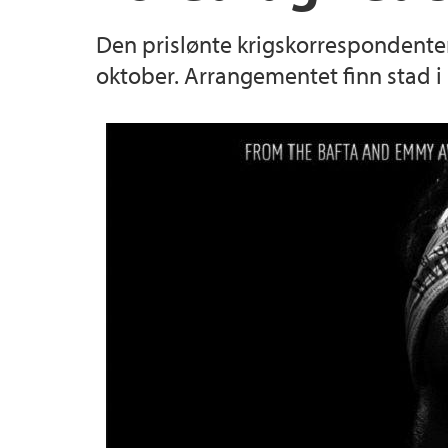
Den prislønte krigskorrespondenten
Utveksling
Innkjøp
Strategiplan 2023-2030
oktober. Arrangementet finn stad i