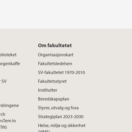
Om fakultetet
blioteket
Organisasjonskart
rgenkaffe
Fakultetsledelsen
SV-fakultetet 1970-2010
r SV
Fakultetsstyret
Institutter
Beredskapsplan
rdringene
Styrer, utvalg og fora
rch
Strategiplan 2023-2030
ysTem In
Helse, miljø og sikkerhet
TIN)
(HMS)