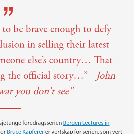
 to be brave enough to defy
usion in selling their latest
meone else’s country… That
g the official story…”
John
 war you don't see"
tisjetunge foredragsserien
Bergen Lectures in
sor
Bruce Kapferer
er vertskap for serien, som vert