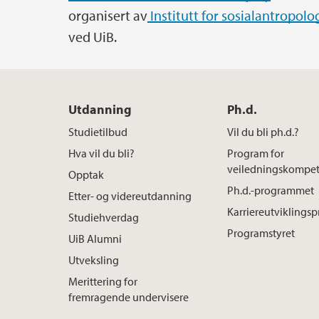
organisert av
Institutt for sosialantropolo
ved UiB.
Utdanning
Ph.d.
Studietilbud
Vil du bli ph.d.?
Hva vil du bli?
Program for
veiledningskompe
Opptak
Ph.d.-programmet
Etter- og videreutdanning
Karriereutvikling
Studiehverdag
Programstyret
UiB Alumni
Utveksling
Merittering for
fremragende undervisere