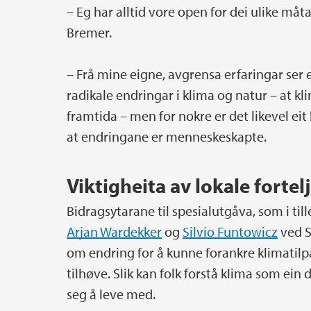
– Eg har alltid vore open for dei ulike måt
Bremer.
– Frå mine eigne, avgrensa erfaringar ser eg
radikale endringar i klima og natur – at kli
framtida – men for nokre er det likevel eit
at endringane er menneskeskapte.
Viktigheita av lokale forte
Bidragsytarane til spesialutgåva, som i ti
Arjan Wardekker
og
Silvio Funtowicz
ved S
om endring for å kunne forankre klimatilpa
tilhøve. Slik kan folk forstå klima som ein
seg å leve med.