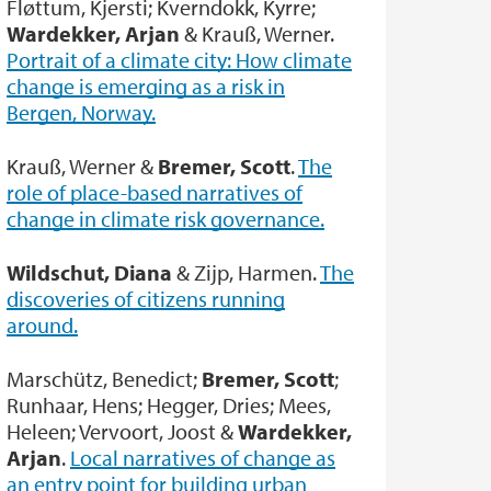
Fløttum, Kjersti; Kverndokk, Kyrre;
Wardekker, Arjan
& Krauß, Werner.
Portrait of a climate city: How climate
change is emerging as a risk in
Bergen, Norway.
Krauß, Werner &
Bremer, Scott
.
The
role of place-based narratives of
change in climate risk governance.
Wildschut, Diana
& Zijp, Harmen.
The
discoveries of citizens running
around.
Marschütz, Benedict;
Bremer, Scott
;
Runhaar, Hens; Hegger, Dries; Mees,
Heleen; Vervoort, Joost &
Wardekker,
Arjan
.
Local narratives of change as
an entry point for building urban