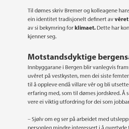
Til dømes skriv Bremer og kolleagene hans
ein identitet tradisjonelt definert av
vêret
av si bekymring for
klimaet.
Dette har ko
kjenner seg.
Motstandsdyktige bergens
Innbyggarane i Bergen blir vanlegvis fra
uvêret på vestkysten, men dei siste femten
til å oppleve endå villare vêr og bli utsett
erfaring med, som til dømes jordskred. Å s
vere ei viktig utfordring for dei som jobba
– Sjølv om eg ser på arbeidet med utslepp
personleg mindre interessert i å overtyde f