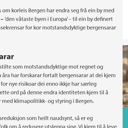
 om korleis Bergen har endra seg frå ein by med
 –
‘den våtaste byen i Europa’ – til ein by definert
nsekvensar for kor motstandsdyktige bergensarar
arar
mstilte som motstandsdyktige mot regnet og
 åra har forskarar fortalt bergensarar at dei kjem
e for nye risikoar dei enno ikkje har særleg
ette ord på denne endra identiteten kjem til å
r med klimapolitikk- og styring i Bergen.
sreduksjon som heilt naudsynt, så er eg
olk om å redusere utsleppa sine. Vi kjem til å leve