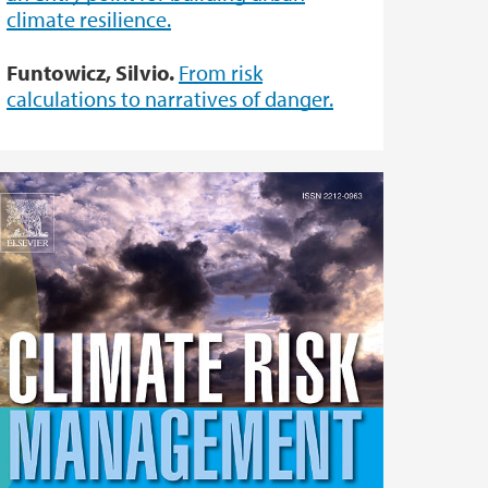
climate resilience.
Funtowicz, Silvio.
From risk
calculations to narratives of danger.