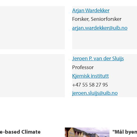
Arjan Wardekker
Forsker, Seniorforsker
arjan.wardekker@uib.no
Jeroen P. van der Sluijs
Professor
Kjemisk institutt
+47 55 58 27 95
jeroen.sluijs@uib.no
e-based Climate
"Mål byen