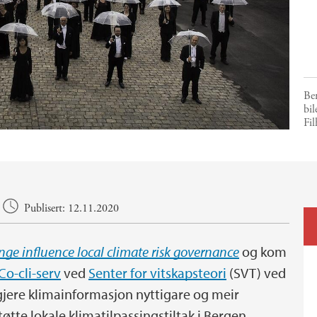
Ber
bil
Fi
Publisert: 12.11.2020
nge influence local climate risk governance
og kom
Co-cli-serv
ved
Senter for vitskapsteori
(SVT) ved
 gjere klimainformasjon nyttigare og meir
tøtte lokale klimatilpassingstiltak i Bergen,