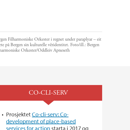
gen Filharmoniske Orkester i regnet under paraplyar – eit
ete på Bergen sin kulturelle vêridentitet.
Foto/ill.:
Bergen
lharmoniske Orkester/Oddleiv Apneseth
CO-CLI-SERV
Prosjektet
Co-cli-serv: Co-
development of place-based
services for action
starta i 2017 og