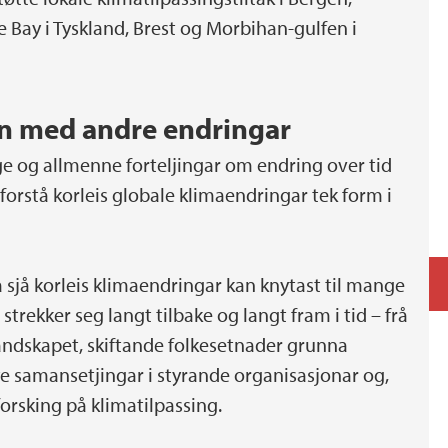
 Bay i Tyskland, Brest og Morbihan-gulfen i
n med andre endringar
e og allmenne forteljingar om endring over tid
 forstå korleis globale klimaendringar tek form i
 å sjå korleis klimaendringar kan knytast til mange
trekker seg langt tilbake og langt fram i tid – frå
 landskapet, skiftande folkesetnader grunna
nye samansetjingar i styrande organisasjonar og,
forsking på klimatilpassing.