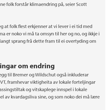
ane folk forstår klimaendring på, seier Scott
 at folk flest erkjenner at vi lever i ei tid med
ma er noko vi må ta omsyn til her og no, og ikkje i
 langt sprang frå dette fram til ei overtyding om
ljingar om endring
llegg til Bremer og Wildschut også inkluderar
VT, framhevar viktigheita av lokale forteljingar
ssingstiltak og vitskaplege innspel i lokale
 del av kvardagsliva sine, og som noko dei må lære