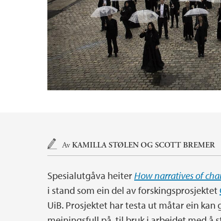
Hovedinnhold
Av
KAMILLA STØLEN
OG
SCOTT BREMER
Spesialutgåva heiter
How narratives of cha
i stand som ein del av forskingsprosjektet
UiB. Prosjektet har testa ut måtar ein kan
meiningsfull på, til bruk i arbeidet med å s