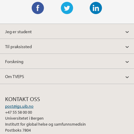
F
T
L
a
w
i
Jeg er student
c
i
n
e
t
k
Til praksissted
b
t
e
o
e
d
Forskning
o
r
I
k
n
Om TVEPS
KONTAKT OSS
post@igs.uib.no
+47 55 58 00 00
Universitetet i Bergen
Institutt for global helse og samfunnsmedisin
Postboks 7804