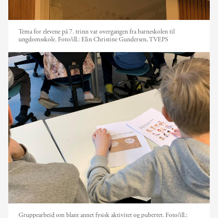
Tema for elevene på 7. trinn var overgangen fra barneskolen til
ungdomsskole.
Foto/ill.:
Elin Christine Gundersen, TVEPS
Gruppearbeid om blant annet fysisk aktivitet og pubertet.
Foto/ill.: