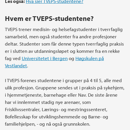
Les også:
Hva sier TVEPS-studentene?
Hvem er TVΕPS-studentene?
TVEPS trener medisin- og helsefagstudenter i tverrfaglig
samarbeid, men også studenter fra andre profesjoner
deltar. Studenter som får denne typen tverrfaglig praksis
er i slutten av utdanningsløpet og kommer fra en rekke
fag ved
Universitetet i Bergen
og
Høgskulen på
Vestlandet
.
I TVEPS forenes studentene i grupper på 4 til 5, alle med
ulik profesjon. Gruppene sendes ut i praksis på sykehjem,
i hjemmetjeneste, barnehage eller Nav. De siste årene
har vi innlemmet stadig nye arenaer, som
Frisklivssentraler, Lærings- og mestringssenteret,
Bofellesskap for utviklingshemmede og Barne- og
familiehjelpen, - og nå også grunnskolen.