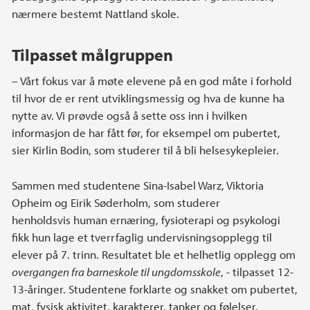
nærmere bestemt Nattland skole.
Tilpasset målgruppen
– Vårt fokus var å møte elevene på en god måte i forhold
til hvor de er rent utviklingsmessig og hva de kunne ha
nytte av. Vi prøvde også å sette oss inn i hvilken
informasjon de har fått før, for eksempel om pubertet,
sier Kirlin Bodin, som studerer til å bli helsesykepleier.
Sammen med studentene Sina-Isabel Warz, Viktoria
Opheim og Eirik Søderholm, som studerer
henholdsvis human ernæring, fysioterapi og psykologi
fikk hun lage et tverrfaglig undervisningsopplegg til
elever på 7. trinn. Resultatet ble et helhetlig opplegg om
overgangen fra barneskole til ungdomsskole
, - tilpasset 12-
13-åringer. Studentene forklarte og snakket om pubertet,
mat, fysisk aktivitet, karakterer, tanker og følelser.