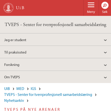
Hopp til hovedinnhold
Meny
Søk
TVEPS - Senter for tverrprofesjonell samarbeidslæring
Jeg er student
Til praksissted
Forskning
Om TVEPS
UiB
MED
IGS
TVEPS - Senter for tverrprofesjonell samarbeidslæring
Nyhetsarkiv
TVEPS PÅ NYE ARENAER