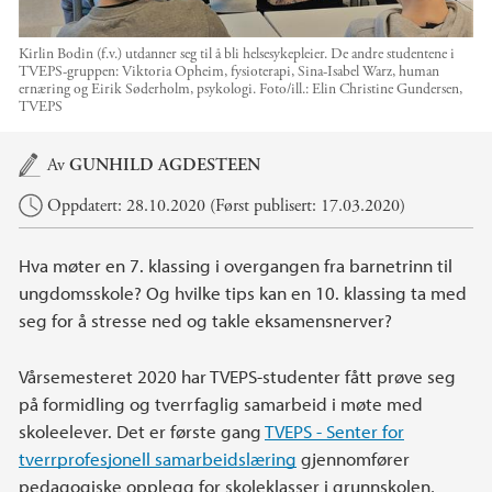
Kirlin Bodin (f.v.) utdanner seg til å bli helsesykepleier. De andre studentene i
TVEPS-gruppen: Viktoria Opheim, fysioterapi, Sina-Isabel Warz, human
ernæring og Eirik Søderholm, psykologi.
Foto/ill.:
Elin Christine Gundersen,
TVEPS
Hovedinnhold
Av
GUNHILD AGDESTEEN
Oppdatert: 28.10.2020 (Først publisert: 17.03.2020)
Hva møter en 7. klassing i overgangen fra barnetrinn til
ungdomsskole? Og hvilke tips kan en 10. klassing ta med
seg for å stresse ned og takle eksamensnerver?
Vårsemesteret 2020 har TVEPS-studenter fått prøve seg
på formidling og tverrfaglig samarbeid i møte med
skoleelever. Det er første gang
TVEPS - Senter for
tverrprofesjonell samarbeidslæring
gjennomfører
pedagogiske opplegg for skoleklasser i grunnskolen,