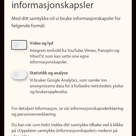
informasjonskapsler
Presse
Snarveier
Med ditt samtykke vil vi bruke informasjonskapsler for
Finn studier
følgende formål:
Ledige stillinger
Sosiale medier
Video og lyd
Facebook
Integrert innhold fra YouTube, Vimeo, Panopto og
Instagram
VitenTV, som kan sette sine egne
informasjonskapsler.
LinkedIn
Snapchat
Statistikk og analyse
Om nettstedet
Vi bruker Google Analytics, som samler inn
anonymiserte data for å forbedre nettstedets ytelse
Informasjonskapsler
og brukeropplevelse.
Oppdater samtykke
(informasjonskapsler)
For detaljert informasjon, se vår informasjonskapselerklæring
Personvern
og personvernerklæring.
Tilgjengelighetserklæring
Du kan når som helst trekke ditt samtykke tilbake ved å klikke
på «Oppdater samtykke (informasjonskapsler)» nederst på