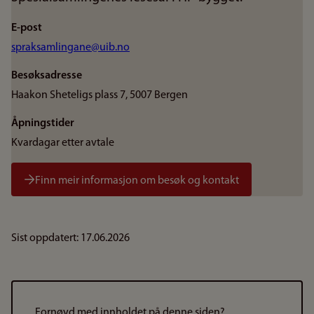
E-post
spraksamlingane@uib.no
Besøksadresse
Haakon Sheteligs plass 7, 5007 Bergen
Åpningstider
Kvardagar etter avtale
Finn meir informasjon om besøk og kontakt
Sist oppdatert: 17.06.2026
Fornøyd med innholdet på denne siden?