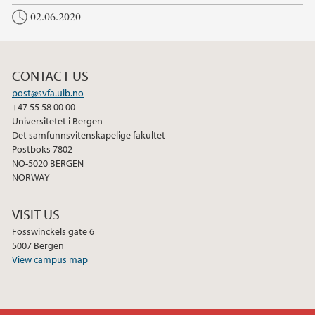
c
i
n
02.06.2020
e
t
k
b
t
e
o
e
d
o
r
I
CONTACT US
k
n
post@svfa.uib.no
+47 55 58 00 00
Universitetet i Bergen
Det samfunnsvitenskapelige fakultet
Postboks 7802
NO-5020 BERGEN
NORWAY
VISIT US
Fosswinckels gate 6
5007 Bergen
View campus map