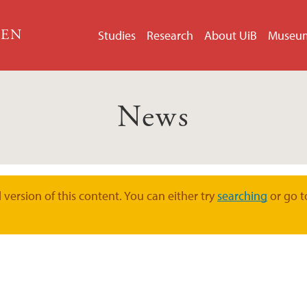
GEN
Studies
Research
About UiB
Museu
News
version of this content. You can either try
searching
or go t