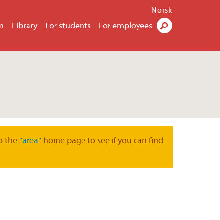
Norsk
m
Library
For students
For employees
Search
o the
"area"
home page to see if you can find