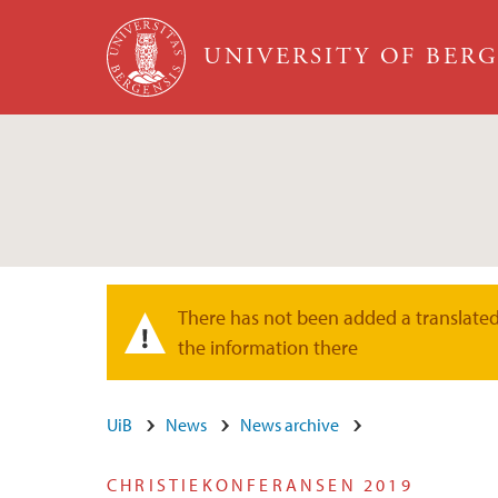
Skip to main content
UNIVERSITY OF BER
There has not been added a translated 
Warning message
the information there
UiB
News
News archive
CHRISTIEKONFERANSEN 2019