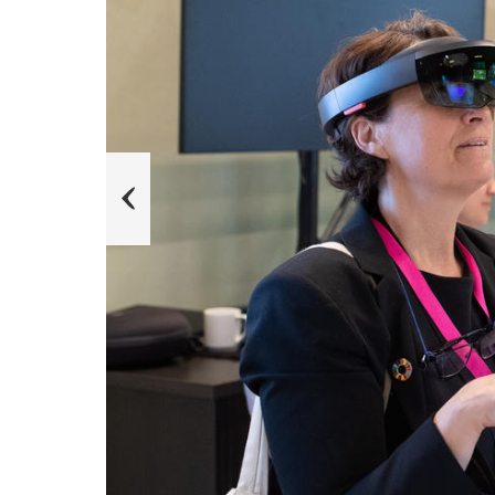
s
u
o
i
v
e
r
P