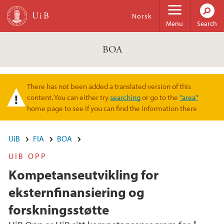
Skip to main content
Norsk
Menu
Search
BOA
There has not been added a translated version of this
Warning message
content. You can either try
searching
or go to the
"area"
home page to see if you can find the information there
UiB
FIA
BOA
UIB OPP
Kompetanseutvikling for
eksternfinansiering og
forskningsstøtte