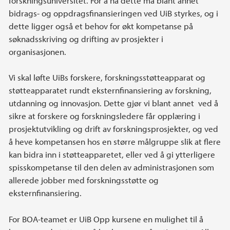
forskningsuniversitet. For å nå dette må blant annet
bidrags- og oppdragsfinansieringen ved UiB styrkes, og i
dette ligger også et behov for økt kompetanse på
søknadsskriving og drifting av prosjekter i
organisasjonen.
Vi skal løfte UiBs forskere, forskningsstøtteapparat og
støtteapparatet rundt eksternfinansiering av forskning,
utdanning og innovasjon. Dette gjør vi blant annet ved å
sikre at forskere og forskningsledere får opplæring i
prosjektutvikling og drift av forskningsprosjekter, og ved
å heve kompetansen hos en større målgruppe slik at flere
kan bidra inn i støtteapparetet, eller ved å gi ytterligere
spisskompetanse til den delen av administrasjonen som
allerede jobber med forskningsstøtte og
eksternfinansiering.
For BOA-teamet er UiB Opp kursene en mulighet til å