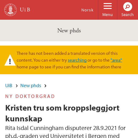
Skip to main content
Norsk
Menu
Search
New phds
There has not been added a translated version of this
Warning message
content. You can either try
searching
or go to the
"area"
home page to see if you can find the information there
UiB
New phds
NY DOKTORGRAD
Kristen tru som kroppsleggjort
kunnskap
Rita Isdal Cunningham disputerer 28.9.2021 for
ph.d.-graden ved Universitetet i Bergen med