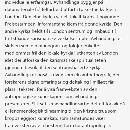
individuelle erfaringar. Avhandlinga byggjer på
datamateriale frå feltarbeid utført i to kristne kyrkjer i
London. Den eine kyrkja var eit lokalt korps tilhøyrande
Frelsesarmeen. Informantane kjem frå denne kyrkja. Den
andre kyrkja heldt til i London sentrum og innbaud til
frittståande karismatiske vekkelsesmøte. Avhandlinga er
skriven som ein monografi, og følgjer enkelte
medlemmar frå den lokale kyrkja i utkanten av London
idet dei utforska den karismatiske spiritualiteten
gjennom besøk til den sentrumsbaserte kyrkja.
Avhandlinga er også skriven som ein autoetnografi, der
forskarens eigne erfaringar og deltaking i miljøet får
plass i teksten, for å visa framveksten av den
antropologiske kunnskapen som avhandlinga
presenterer. Slik sett er avhandlingsarbeidet eit forsøk på
ei fenomenologisk tilnærming til den kristne trua som
kroppsleggjort kunnskap, som samstundes viser
framveksten av ein bestemt form for antropologisk