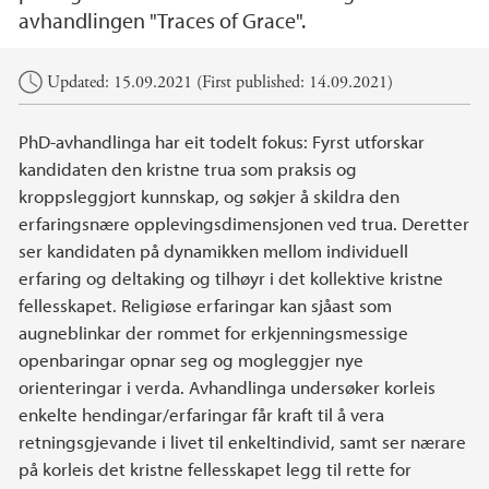
avhandlingen "Traces of Grace".
Main content
Updated: 15.09.2021 (First published: 14.09.2021)
PhD-avhandlinga har eit todelt fokus: Fyrst utforskar
kandidaten den kristne trua som praksis og
kroppsleggjort kunnskap, og søkjer å skildra den
erfaringsnære opplevingsdimensjonen ved trua. Deretter
ser kandidaten på dynamikken mellom individuell
erfaring og deltaking og tilhøyr i det kollektive kristne
fellesskapet. Religiøse erfaringar kan sjåast som
augneblinkar der rommet for erkjenningsmessige
openbaringar opnar seg og mogleggjer nye
orienteringar i verda. Avhandlinga undersøker korleis
enkelte hendingar/erfaringar får kraft til å vera
retningsgjevande i livet til enkeltindivid, samt ser nærare
på korleis det kristne fellesskapet legg til rette for