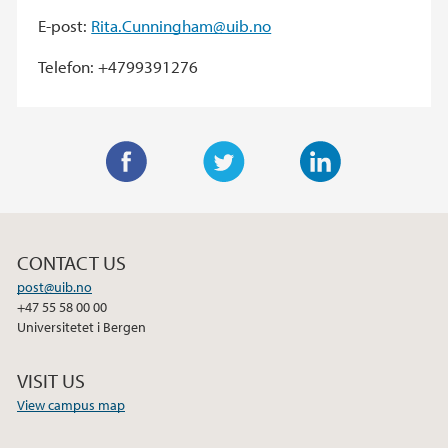
E-post:
Rita.Cunningham@uib.no
Telefon: +4799391276
F
T
L
a
w
i
c
i
n
CONTACT US
e
t
k
post@uib.no
b
t
e
+47 55 58 00 00
o
e
d
Universitetet i Bergen
o
r
I
k
n
VISIT US
View campus map