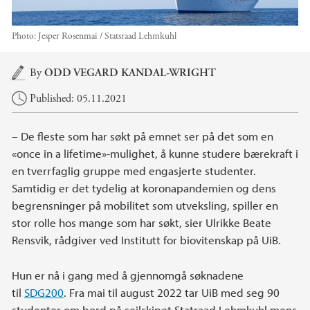
Photo:
Jesper Rosenmai / Statsraad Lehmkuhl
Main content
By
ODD VEGARD KANDAL-WRIGHT
Published: 05.11.2021
– De fleste som har søkt på emnet ser på det som en
«once in a lifetime»-mulighet, å kunne studere bærekraft i
en tverrfaglig gruppe med engasjerte studenter.
Samtidig er det tydelig at koronapandemien og dens
begrensninger på mobilitet som utveksling, spiller en
stor rolle hos mange som har søkt, sier Ulrikke Beate
Rensvik, rådgiver ved Institutt for biovitenskap på UiB.
Hun er nå i gang med å gjennomgå søknadene
til
SDG200
. Fra mai til august 2022 tar UiB med seg 90
studenter om bord på seilskipet Statraad Lehmkuhl mens