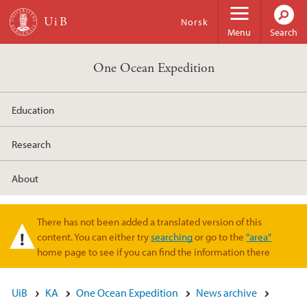
Skip to main content
Norsk
Menu
Search
One Ocean Expedition
Education
Research
About
There has not been added a translated version of this
Warning message
content. You can either try
searching
or go to the
"area"
home page to see if you can find the information there
UiB
KA
One Ocean Expedition
News archive