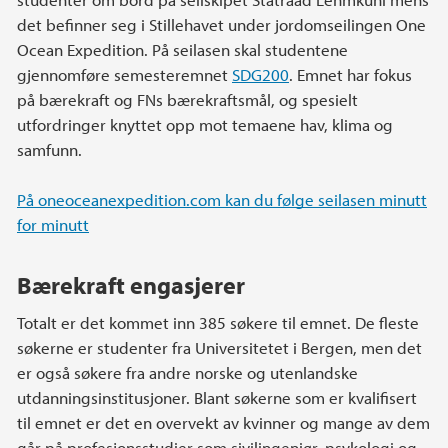
det befinner seg i Stillehavet under jordomseilingen One
Ocean Expedition. På seilasen skal studentene
gjennomføre semesteremnet
SDG200
. Emnet har fokus
på bærekraft og FNs bærekraftsmål, og spesielt
utfordringer knyttet opp mot temaene hav, klima og
samfunn.
På oneoceanexpedition.com kan du følge seilasen minutt
for minutt
Bærekraft engasjerer
Totalt er det kommet inn 385 søkere til emnet. De fleste
søkerne er studenter fra Universitetet i Bergen, men det
er også søkere fra andre norske og utenlandske
utdanningsinstitusjoner. Blant søkerne som er kvalifisert
til emnet er det en overvekt av kvinner og mange av dem
går på profesjonsstudier som sivilingeniør, psykologi og