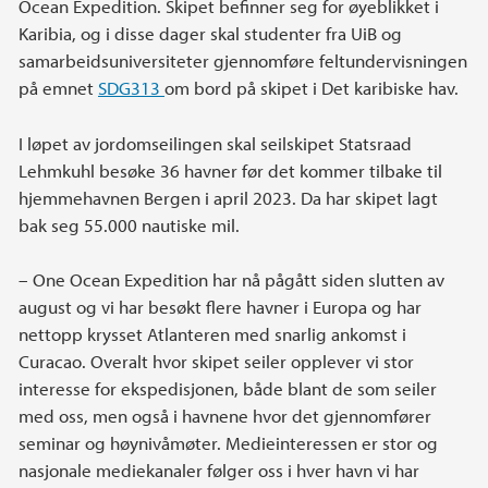
Ocean Expedition. Skipet befinner seg for øyeblikket i
Karibia, og i disse dager skal studenter fra UiB og
samarbeidsuniversiteter gjennomføre feltundervisningen
på emnet
SDG313
om bord på skipet i Det karibiske hav.
I løpet av jordomseilingen skal seilskipet Statsraad
Lehmkuhl besøke 36 havner før det kommer tilbake til
hjemmehavnen Bergen i april 2023. Da har skipet lagt
bak seg 55.000 nautiske mil.
– One Ocean Expedition har nå pågått siden slutten av
august og vi har besøkt flere havner i Europa og har
nettopp krysset Atlanteren med snarlig ankomst i
Curacao. Overalt hvor skipet seiler opplever vi stor
interesse for ekspedisjonen, både blant de som seiler
med oss, men også i havnene hvor det gjennomfører
seminar og høynivåmøter. Medieinteressen er stor og
nasjonale mediekanaler følger oss i hver havn vi har