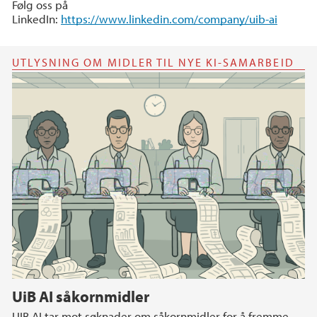
Følg oss på
LinkedIn:
https://www.linkedin.com/company/uib-ai
UTLYSNING OM MIDLER TIL NYE KI-SAMARBEID
UiB AI såkornmidler
UIB AI tar mot søknader om såkornmidler for å fremme