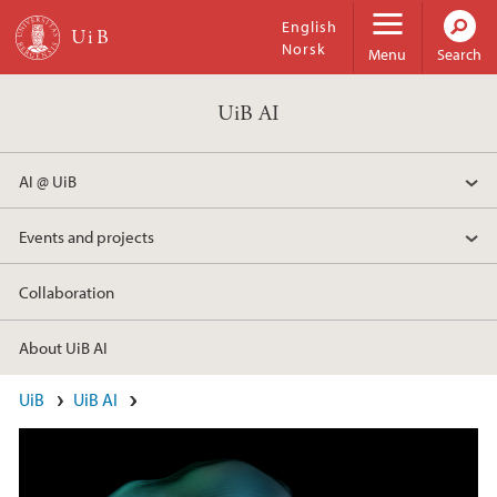
Skip to main content
English
Norsk
Menu
Search
UiB AI
AI @ UiB
Events and projects
Collaboration
About UiB AI
Main content
UiB
UiB AI