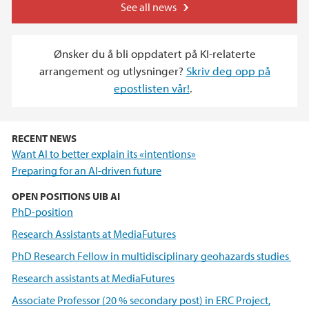
See all news
Ønsker du å bli oppdatert på KI-relaterte
arrangement og utlysninger?
Skriv deg opp på
epostlisten vår!
.
RECENT NEWS
Want AI to better explain its «intentions»
Preparing for an AI‑driven future
OPEN POSITIONS UIB AI
PhD-position
Research Assistants at MediaFutures
PhD Research Fellow in multidisciplinary geohazards studies
Research assistants at MediaFutures
Associate Professor (20 % secondary post) in ERC Project,