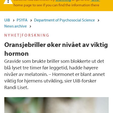
home page to see if you can find the information there
UiB
PSYFA
Department of Psychosocial Science
News archive
NYHET|FORSKNING
Oransjebriller øker nivået av viktig
hormon
Gravide som brukte briller som blokkerte ut det
blå lyset tre timer før leggetid, hadde høyere
nivåer av melatonin. – Hormonet er blant annet
viktig for hjernens utvikling, sier UiB-forsker
Randi Liset.