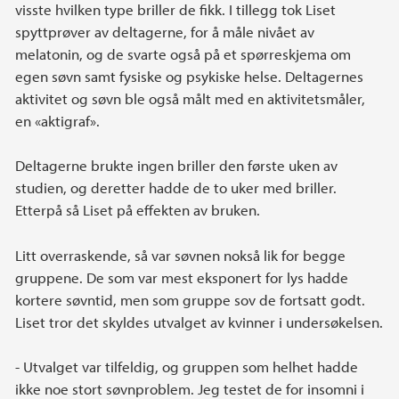
visste hvilken type briller de fikk. I tillegg tok Liset
spyttprøver av deltagerne, for å måle nivået av
melatonin, og de svarte også på et spørreskjema om
egen søvn samt fysiske og psykiske helse. Deltagernes
aktivitet og søvn ble også målt med en aktivitetsmåler,
en «aktigraf».
Deltagerne brukte ingen briller den første uken av
studien, og deretter hadde de to uker med briller.
Etterpå så Liset på effekten av bruken.
Litt overraskende, så var søvnen nokså lik for begge
gruppene. De som var mest eksponert for lys hadde
kortere søvntid, men som gruppe sov de fortsatt godt.
Liset tror det skyldes utvalget av kvinner i undersøkelsen.
- Utvalget var tilfeldig, og gruppen som helhet hadde
ikke noe stort søvnproblem. Jeg testet de for insomni i