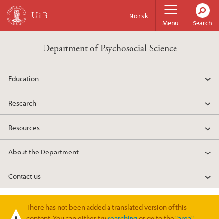
Skip to main content
Norsk
Menu
Search
Department of Psychosocial Science
Education
Research
Resources
About the Department
Contact us
There has not been added a translated version of this
Warning message
content. You can either try
searching
or go to the
"area"