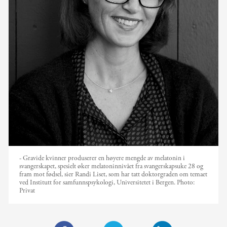
- Gravide kvinner produserer en høyere mengde av melatonin i
svangerskapet, spesielt øker melatoninnivået fra svangerskapsuke 28 og
fram mot fødsel, sier Randi Liset, som har tatt doktorgraden om temaet
ved Institutt for samfunnspsykologi, Universitetet i Bergen.
Photo:
Privat