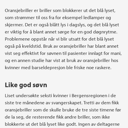
Oransjebriller er briller som blokkerer ut det blå lyset,
som strømmer til oss fra for eksempel ledlamper og
skjermer. Det er også blått lys i dagslys, og det blå lyset
er viktig for å blant annet sørge for en god døgnrytme.
Problemene oppstår når vi blir utsatt for det blå lyset
også på kveldstid. Bruk av oransjebriller har blant annet
vist seg effektivt for søvnen til pasienter innlagt for mani,
og en annen studie har vist at bruk av oransjebriller hos
kvinner med barseldepresjon ble friske noe raskere.
Like god søvn
Liset undersøkte seksti kvinner i Bergensregionen i de
siste tre månedene av svangerskapet. Tretti av dem fikk
oransjebriller som de skulle bruke de tre siste timene før
de la seg, de resterende fikk andre briller, som ikke
blokkerte ut det blå lyset like godt. Ingen av deltagerne