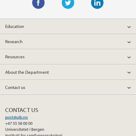
F
T
L
a
w
i
Education
c
i
n
e
t
k
Research
b
t
e
o
e
d
Resources
o
r
I
k
n
About the Department
Contact us
CONTACT US
post@uib.no
+47 55 58 00 00
Universitetet i Bergen
Institutt for samfunnspsykologi