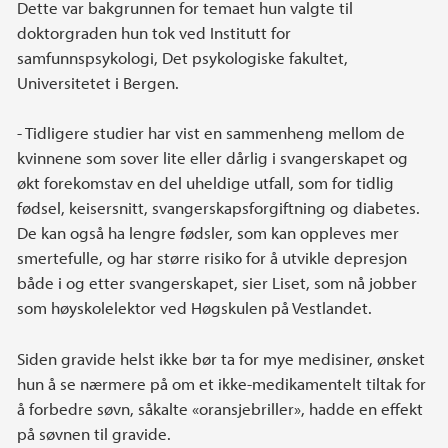
Dette var bakgrunnen for temaet hun valgte til
doktorgraden hun tok ved Institutt for
samfunnspsykologi, Det psykologiske fakultet,
Universitetet i Bergen.
- Tidligere studier har vist en sammenheng mellom de
kvinnene som sover lite eller dårlig i svangerskapet og
økt forekomstav en del uheldige utfall, som for tidlig
fødsel, keisersnitt, svangerskapsforgiftning og diabetes.
De kan også ha lengre fødsler, som kan oppleves mer
smertefulle, og har større risiko for å utvikle depresjon
både i og etter svangerskapet, sier Liset, som nå jobber
som høyskolelektor ved Høgskulen på Vestlandet.
Siden gravide helst ikke bør ta for mye medisiner, ønsket
hun å se nærmere på om et ikke-medikamentelt tiltak for
å forbedre søvn, såkalte «oransjebriller», hadde en effekt
på søvnen til gravide.