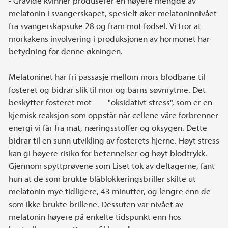
- Gravide kvinner produserer en høyere mengde av
melatonin i svangerskapet, spesielt øker melatoninnivået
fra svangerskapsuke 28 og fram mot fødsel. Vi tror at
morkakens involvering i produksjonen av hormonet har
betydning for denne økningen.
Melatoninet har fri passasje mellom mors blodbane til
fosteret og bidrar slik til mor og barns søvnrytme. Det
beskytter fosteret mot "oksidativt stress", som er en
kjemisk reaksjon som oppstår når cellene våre forbrenner
energi vi får fra mat, næringsstoffer og oksygen. Dette
bidrar til en sunn utvikling av fosterets hjerne. Høyt stress
kan gi høyere risiko for betennelser og høyt blodtrykk.
Gjennom spyttprøvene som Liset tok av deltagerne, fant
hun at de som brukte blåblokkeringsbriller skilte ut
melatonin mye tidligere, 43 minutter, og lengre enn de
som ikke brukte brillene. Dessuten var nivået av
melatonin høyere på enkelte tidspunkt enn hos