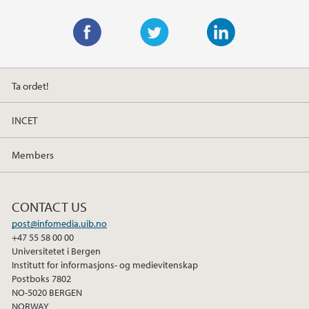
F
T
L
a
w
i
Ta ordet!
c
i
n
e
t
k
INCET
b
t
e
o
e
d
Members
o
r
I
k
n
CONTACT US
post@infomedia.uib.no
+47 55 58 00 00
Universitetet i Bergen
Institutt for informasjons- og medievitenskap
Postboks 7802
NO-5020 BERGEN
NORWAY