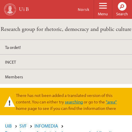
Skip to main content
Norsk
Menu
Search
Research group for rhetoric, democracy and public culture
Ta ordet!
INCET
Members
There has not been added a translated version of this
Warning message
content. You can either try
searching
or go to the
"area"
home page to see if you can find the information there
UiB
SVF
INFOMEDIA