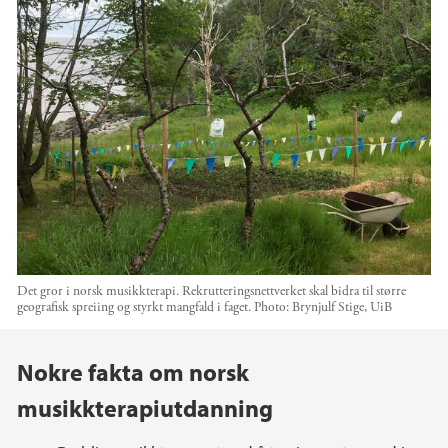
Det gror i norsk musikkterapi. Rekrutteringsnettverket skal bidra til større
geografisk spreiing og styrkt mangfald i faget.
Photo:
Brynjulf Stige, UiB
Main content
Nokre fakta om norsk
musikkterapiutdanning