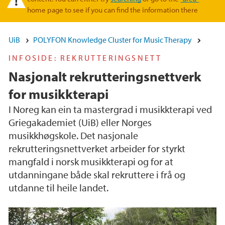
home page to see if you can find the information there
UiB
POLYFON Knowledge Cluster for Music Therapy
INFOSIDE: REKRUTTERINGSNETT
Nasjonalt rekrutteringsnettverk
for musikkterapi
I Noreg kan ein ta mastergrad i musikkterapi ved
Griegakademiet (UiB) eller Norges
musikkhøgskole. Det nasjonale
rekrutteringsnettverket arbeider for styrkt
mangfald i norsk musikkterapi og for at
utdanningane både skal rekruttere i frå og
utdanne til heile landet.