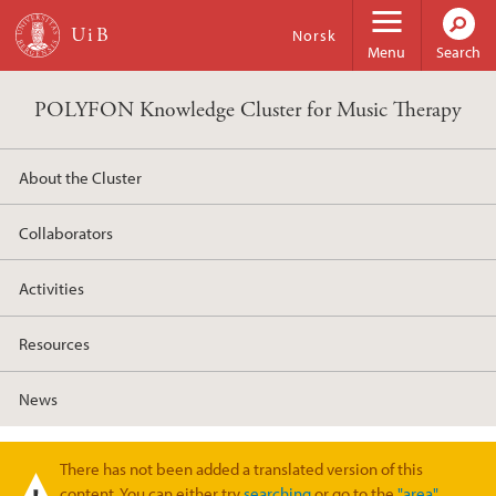
Skip to main content
Norsk
Menu
Search
POLYFON Knowledge Cluster for Music Therapy
About the Cluster
Collaborators
Activities
Resources
News
There has not been added a translated version of this
Warning message
content. You can either try
searching
or go to the
"area"