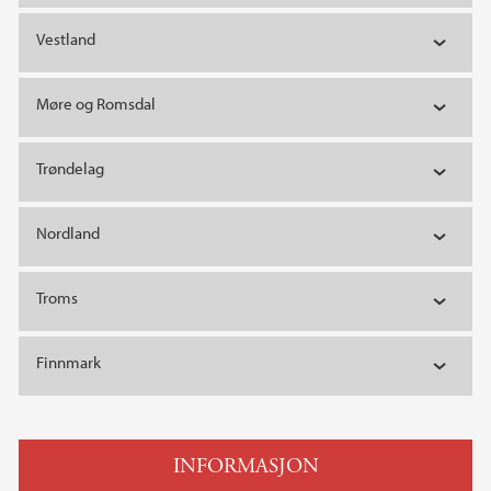
Vestland
Møre og Romsdal
Trøndelag
Nordland
Troms
Finnmark
INFORMASJON