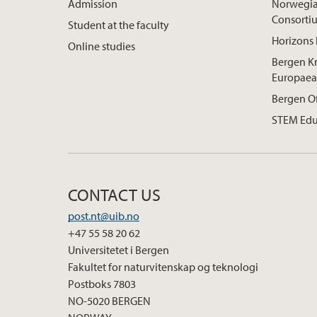
Admission
Norwegia
Consorti
Student at the faculty
Horizons 
Online studies
Bergen K
Europaea
Bergen O
STEM Edu
CONTACT US
post.nt@uib.no
+47 55 58 20 62
Universitetet i Bergen
Fakultet for naturvitenskap og teknologi
Postboks 7803
NO-5020 BERGEN