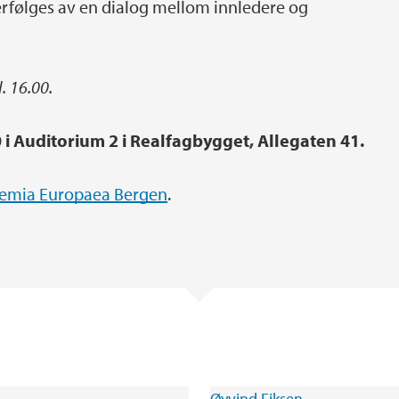
erfølges av en dialog mellom innledere og
l. 16.00.
0 i Auditorium 2 i Realfagbygget, Allegaten 41.
emia Europaea Bergen
.
Øyvind Fiksen