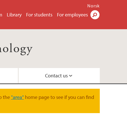
Norsk
m
Library
For students
For employees
Search
nology
Contact us
il
o the
"area"
home page to see if you can find
ty
ns
 Centre
nd Centre