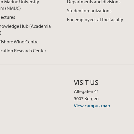
n Marine University
Departments and divisions
um (NMUC)
Student organizations
lectures
For employees at the faculty
nowledge Hub (Academia
)
ffshore Wind Centre
cation Research Center
VISIT US
Allégaten 41
5007 Bergen
View campus map