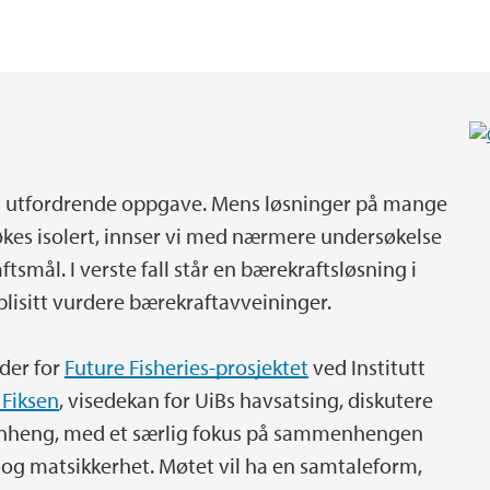
 en utfordrende oppgave. Mens løsninger på mange
kes isolert, innser vi med nærmere undersøkelse
smål. I verste fall står en bærekraftsløsning i
splisitt vurdere bærekraftavveininger.
eder for
Future Fisheries-prosjektet
ved Institutt
 Fiksen
, visedekan for UiBs havsatsing, diskutere
enheng, med et særlig fokus på sammenhengen
g matsikkerhet. Møtet vil ha en samtaleform,