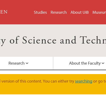
GEN
Studies
Research
About UiB
Museu
ty of Science and Tech
Research
About the Faculty
Courses
Collaboration
Strategy 2023-2030
Adress, phone, e-ma
version of this content. You can either try
searching
or go t
 (NMUC)
Student at the facul
Horizons lectures
Student organizatio
Student Information
ea)
Bergen Offshore Wi