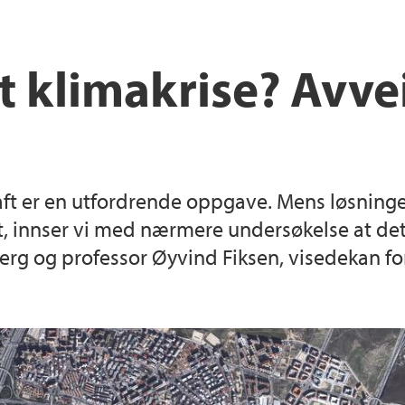
t klimakrise? Avve
raft er en utfordrende oppgave. Mens løsnin
t, innser vi med nærmere undersøkelse at de
rg og professor Øyvind Fiksen, visedekan for