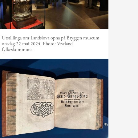
Utstillinga om Landslova opna på Bryggen museum
onsdag 22.mai 2024.
Photo:
Vestland
fylkeskommune.