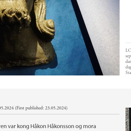
LO
se
dan
dag
St
5.2024 (First published: 23.05.2024)
aren var kong Håkon Håkonsson og mora