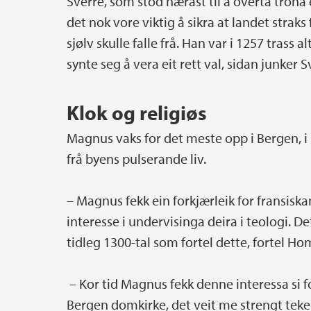
Sverre, som stod nærast til å overta tron
det nok vore viktig å sikra at landet stra
sjølv skulle falle frå. Han var i 1257 trass 
synte seg å vera eit rett val, sidan junker S
Klok og religiøs
Magnus vaks for det meste opp i Bergen, 
frå byens pulserande liv.
– Magnus fekk ein forkjærleik for fransiska
interesse i undervisinga deira i teologi. D
tidleg 1300-tal som fortel dette, fortel H
– Kor tid Magnus fekk denne interessa si f
Bergen domkirke, det veit me strengt teke