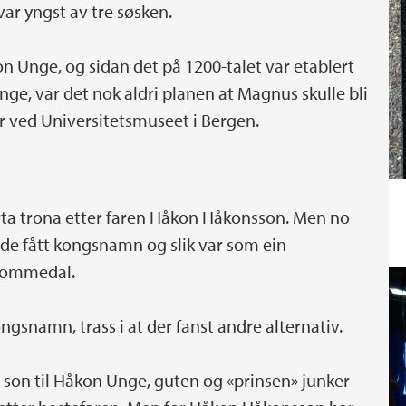
ar yngst av tre søsken.
n Unge, og sidan det på 1200-talet var etablert
nge, var det nok aldri planen at Magnus skulle bli
r ved Universitetsmuseet i Bergen.
rta trona etter faren Håkon Håkonsson. Men no
dde fått kongsnamn og slik var som ein
r Hommedal.
gsnamn, trass i at der fanst andre alternativ.
re son til Håkon Unge, guten og «prinsen» junker