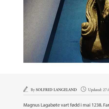
Main content
By
SOLFRID LANGELAND
Updated: 27.0
Magnus Lagabøte vart fødd i mai 1238. F