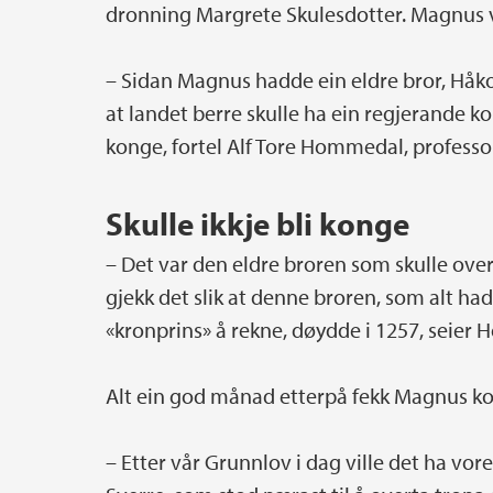
dronning Margrete Skulesdotter. Magnus v
– Sidan Magnus hadde ein eldre bror, Håko
at landet berre skulle ha ein regjerande ko
konge, fortel Alf Tore Hommedal, professo
Skulle ikkje bli konge
– Det var den eldre broren som skulle ove
gjekk det slik at denne broren, som alt ha
«kronprins» å rekne, døydde i 1257, seie
Alt ein god månad etterpå fekk Magnus kon
– Etter vår Grunnlov i dag ville det ha vo