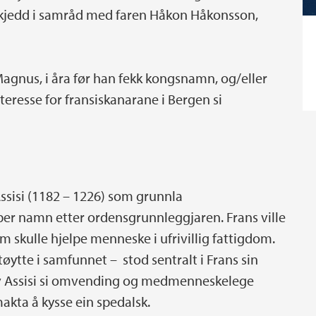
 skjedd i samråd med faren Håkon Håkonsson,
gnus, i åra før han fekk kongsnamn, og/eller
eresse for fransiskanarane i Bergen si
ssisi (1182 – 1226) som grunnla
 ber namn etter ordensgrunnleggjaren. Frans ville
m skulle hjelpe menneske i ufrivillig fattigdom.
øytte i samfunnet – stod sentralt i Frans sin
av Assisi si omvending og medmenneskelege
makta å kysse ein spedalsk.