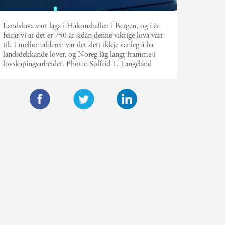
Landslova vart laga i Håkonshallen i Bergen, og i år
feirar vi at det er 750 år sidan denne viktige lova vart
til. I mellomalderen var det slett ikkje vanleg å ha
landsdekkande lover, og Noreg låg langt framme i
lovskapingsarbeidet.
Photo:
Solfrid T. Langeland
F
T
L
a
w
i
c
i
n
e
t
k
b
t
e
o
e
d
o
r
I
k
n