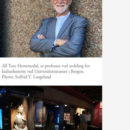
Alf Tore Hommedal, er professor ved avdeling for
kulturhistorie ved Universitetsmuseet i Bergen.
Photo:
Solfrid T. Langeland