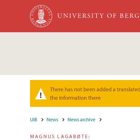
Skip to main content
UNIVERSITY OF BER
There has not been added a translated 
Warning message
the information there
UiB
News
News archive
MAGNUS LAGABØTE: