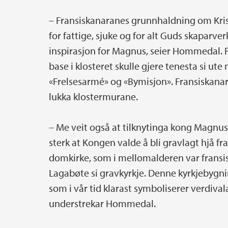
– Fransiskanaranes grunnhaldning om K
for fattige, sjuke og for alt Guds skaparver
inspirasjon for Magnus, seier Hommedal. 
base i klosteret skulle gjere tenesta si ut
«Frelsesarmé» og «Bymisjon». Fransiskanar
lukka klostermurane.
– Me veit også at tilknytinga kong Magnus 
sterk at Kongen valde å bli gravlagt hjå f
domkirke, som i mellomalderen var fransi
Lagabøte si gravkyrkje. Denne kyrkjebygn
som i vår tid klarast symboliserer verdiva
understrekar Hommedal.