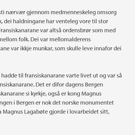
risti nærvær gjennom medmenneskeleg omsorg
k, dei haldningane har venteleg vore til stor
Fransiskanarane var altså ordensbrør som med
e mellom folk. Dei var mellomalderens
ane var ikkje munkar, som skulle leve innafor dei
hadde til fransiskanarane varte livet ut og var så
ransiskanarane. Det er difor dagens Bergen
skanarane si kyrkje, også er kong Magnus
ingen i Bergen er nok det norske monumentet
la Magnus Lagabøte gjorde i lovarbeidet sitt,