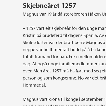
Skjebneåret 1257
Magnus var 19 år då storebroren Håkon 
– 1257 vart eit skjebneår for den unge man
Kristin på brudeferd til dagens Spania. A
Skulesdotter var der brått berre Magnus 
neppe var heilt mentalt budd på å bli konge
totalt framand for han. For i mellomaldere
dag. At også unge familiemedlemmer kunn
over. Men året 1257 må ha ført med seg e
person og som kongsemne. No var det brå
Hommedal.
Magnus vart krona til konge i september