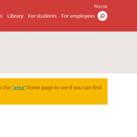
Norsk
m
Library
For students
For employees
Search
o the
"area"
home page to see if you can find