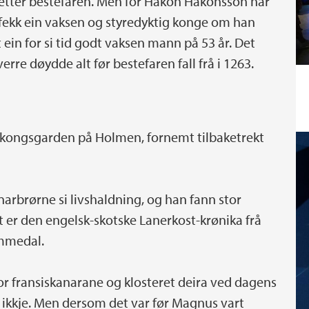
a etter bestefaren. Men for Håkon Håkonsson har
ks fekk ein vaksen og styredyktig konge om han
alt ein for si tid godt vaksen mann på 53 år. Det
verre døydde alt før bestefaren fall frå i 1263.
i kongsgarden på Holmen, fornemt tilbaketrekt
narbrørne si livshaldning, og han fann stor
et er den engelsk-skotske Lanerkost-krønika frå
ommedal.
or fransiskanarane og klosteret deira ved dagens
 ikkje. Men dersom det var før Magnus vart