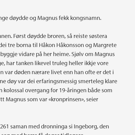
Unge døydde og Magnus fekk kongsnamn.
nen. Først døydde broren, så reiste søstera
v dei tre borna til Håkon Håkonsson og Margrete
å byggje vidare på her heime. Sjølv om Magnus
, har tanken likevel truleg heller ikkje vore
n var døden nærare livet enn han ofte er det i
e døy var dei erfaringsmessig smerteleg klare
in kolossal overgang for 19-åringen både som
tt Magnus som var «kronprinsen», seier
 1261 saman med dronninga si Ingeborg, den