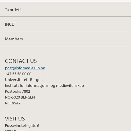
2014
Ta ordet!
2013
INCET
Members
CONTACT US
post@infomedia.uib.no
+47 55 58 00 00
Universitetet i Bergen
Institutt for informasjons- og medievitenskap
Postboks 7802
NO-5020 BERGEN
NORWAY
VISIT US
Fosswinckels gate 6