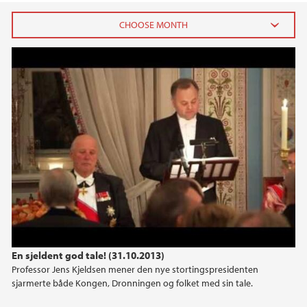
TV2s opptak av Stortingspresidentens tale
2023
under slottsmiddagen 2013
June (2)
May (6)
2022
2021
2019
2016
En sjeldent god tale! (31.10.2013)
Professor Jens Kjeldsen mener den nye stortingspresidenten
2015
sjarmerte både Kongen, Dronningen og folket med sin tale.