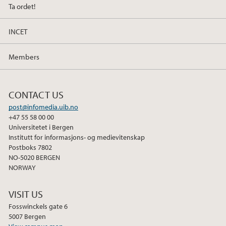
2014
Ta ordet!
2013
INCET
Members
CONTACT US
post@infomedia.uib.no
+47 55 58 00 00
Universitetet i Bergen
Institutt for informasjons- og medievitenskap
Postboks 7802
NO-5020 BERGEN
NORWAY
VISIT US
Fosswinckels gate 6
5007 Bergen