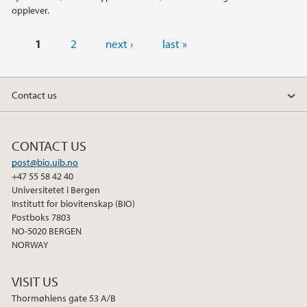
opplever.
Pages
1
2
next ›
last »
Contact us
CONTACT US
post@bio.uib.no
+47 55 58 42 40
Universitetet i Bergen
Institutt for biovitenskap (BIO)
Postboks 7803
NO-5020 BERGEN
NORWAY
VISIT US
Thormøhlens gate 53 A/B