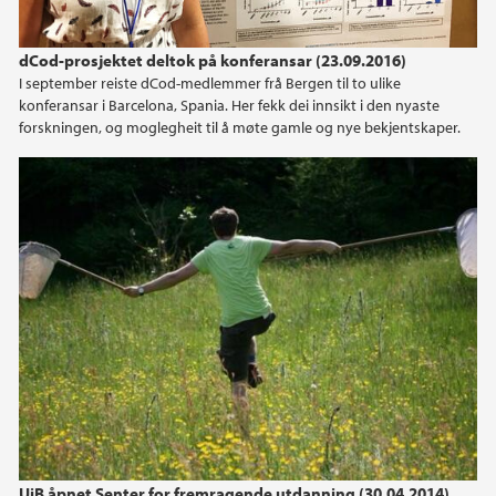
dCod-prosjektet deltok på konferansar (23.09.2016)
I september reiste dCod-medlemmer frå Bergen til to ulike
konferansar i Barcelona, Spania. Her fekk dei innsikt i den nyaste
forskningen, og moglegheit til å møte gamle og nye bekjentskaper.
Bioutdanning
UiB åpnet Senter for fremragende utdanning (30.04.2014)