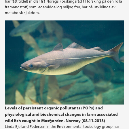
har fått tildelt midlar frå Noregs Forskingsråd til forsking på den rolla
framandstoff, som legemiddel og miljøgifter, har på utviklinga av
metabolsk sjukdom.
Levels of persistent organic pollutants (POPs) and
physiological and biochemical changes in farm associated
wild fish caught in Masfjorden, Norway (08.11.2013)
Linda Bjelland Pedersen in the Environmental toxicology group has