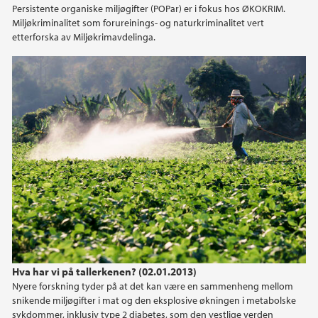
Persistente organiske miljøgifter (POPar) er i fokus hos ØKOKRIM.
Miljøkriminalitet som forureinings- og naturkriminalitet vert
etterforska av Miljøkrimavdelinga.
Hva har vi på tallerkenen? (02.01.2013)
Nyere forskning tyder på at det kan være en sammenheng mellom
snikende miljøgifter i mat og den eksplosive økningen i metabolske
sykdommer, inklusiv type 2 diabetes, som den vestlige verden