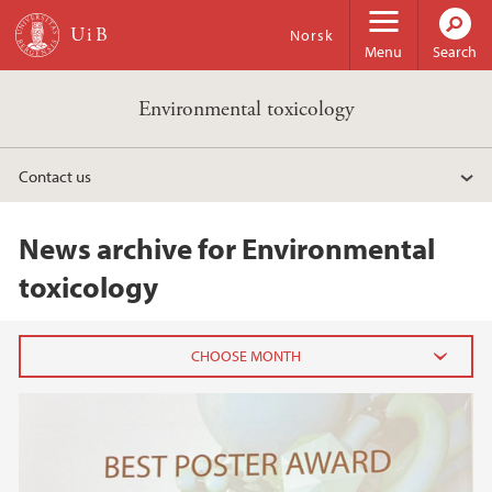
Skip to main content
Norsk
Menu
Search
Environmental toxicology
Contact us
News archive for Environmental
toxicology
2024
November (1)