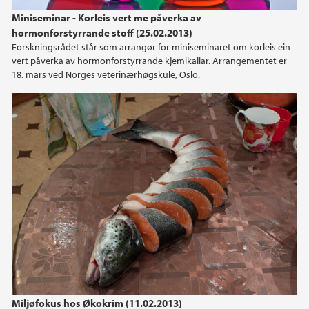
Miniseminar - Korleis vert me påverka av
hormonforstyrrande stoff (25.02.2013)
Forskningsrådet står som arrangør for miniseminaret om korleis ein
vert påverka av hormonforstyrrande kjemikaliar. Arrangementet er
18. mars ved Norges veterinærhøgskule, Oslo.
Miljøfokus hos Økokrim (11.02.2013)