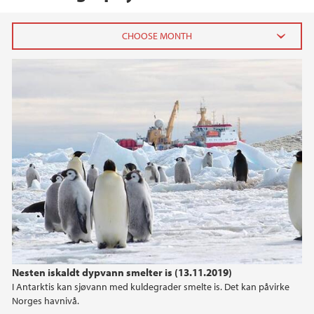
2023
May (1)
March (1)
2020
2019
2018
2017
Nesten iskaldt dypvann smelter is (13.11.2019)
I Antarktis kan sjøvann med kuldegrader smelte is. Det kan påvirke
2016
Norges havnivå.