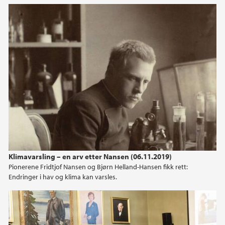
2015
2014
2013
2012
2011
2010
Klimavarsling – en arv etter Nansen (06.11.2019)
2009
Pionerene Fridtjof Nansen og Bjørn Helland-Hansen fikk rett:
Endringer i hav og klima kan varsles.