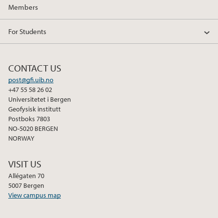
Members
For Students
CONTACT US
post@gfi.uib.no
+47 55 58 26 02
Universitetet i Bergen
Geofysisk institutt
Postboks 7803
NO-5020 BERGEN
NORWAY
VISIT US
Allégaten 70
5007 Bergen
View campus map