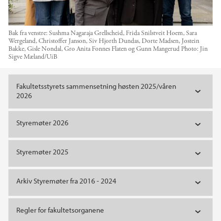
Bak fra venstre: Sushma Nagaraja Grellscheid, Frida Snilstveit Hoem, Sara
Wergeland, Christoffer Janson, Siv Hjorth Dundas, Dorte Madsen, Jostein
Bakke, Gisle Nondal, Gro Anita Fonnes Flaten og Gunn Mangerud
Photo:
Jin
Sigve Mæland/UiB
Main content
Fakultetsstyrets sammensetning høsten 2025/våren
2026
Styremøter 2026
Styremøter 2025
Arkiv Styremøter fra 2016 - 2024
Regler for fakultetsorganene