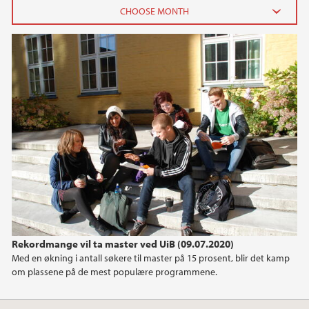
2024
September (1)
2023
2022
2021
2020
Rekordmange vil ta master ved UiB (09.07.2020)
2019
Med en økning i antall søkere til master på 15 prosent, blir det kamp
om plassene på de mest populære programmene.
2018