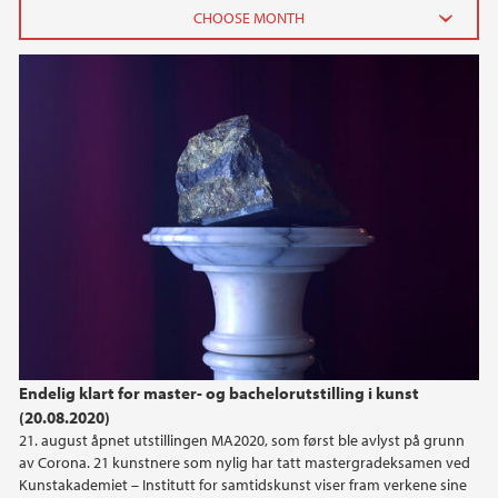
2024
September (1)
2023
2022
2021
2020
Endelig klart for master- og bachelorutstilling i kunst
2019
(20.08.2020)
21. august åpnet utstillingen MA2020, som først ble avlyst på grunn
2018
av Corona. 21 kunstnere som nylig har tatt mastergradeksamen ved
Kunstakademiet – Institutt for samtidskunst viser fram verkene sine