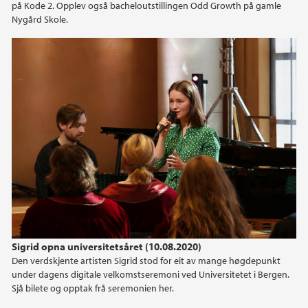
2017
på Kode 2. Opplev også bacheloutstillingen Odd Growth på gamle
Nygård Skole.
2016
2015
Sigrid opna universitetsåret (10.08.2020)
Den verdskjente artisten Sigrid stod for eit av mange høgdepunkt
under dagens digitale velkomstseremoni ved Universitetet i Bergen.
Sjå bilete og opptak frå seremonien her.