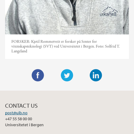
FORSKER: Kjetil Rommetveit er forsker på Senter for
vitenskapsteknologi (SVT) ved Universitetet i Bergen. Foto: Solfrid T.
Langeland
F
T
L
a
w
i
c
i
n
CONTACT US
e
t
k
post@uib.no
b
t
e
+47 55 58 00 00
o
e
d
Universitetet i Bergen
o
r
I