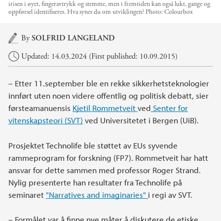
irisen i øyet, fingeravtrykk og stemme, men i fremtiden kan også lukt, gange og
oppførsel identifiseres. Hva synes du om utviklingen?
Photo:
Colourbox
Main content
By
SOLFRID LANGELAND
Updated: 14.03.2024 (First published: 10.09.2015)
– Etter 11.september ble en rekke sikkerhetsteknologier
innført uten noen videre offentlig og politisk debatt, sier
førsteamanuensis
Kjetil Rommetveit
ved
Senter for
vitenskapsteori (SVT)
ved Universitetet i Bergen (UiB).
Prosjektet Technolife ble støttet av EUs syvende
rammeprogram for forskning (FP7). Rommetveit har hatt
ansvar for dette sammen med professor Roger Strand.
Nylig presenterte han resultater fra Technolife på
seminaret
"Narratives and imaginaries"
i regi av SVT.
– Formålet var å finne nye måter å diskutere de etiske,