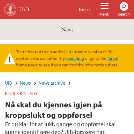
Skip to main content
Norsk
Menu
Search
News
There has not been added a translated version of this
Warning message
content. You can either try
searching
or go to the
"area"
home page to see if you can find the information there
UiB
News
News archive
FORSKNING
Nå skal du kjennes igjen på
kroppslukt og oppførsel
Er du klar for at lukt, gange og oppførsel skal
kunne identifisere deg? UiB-forskere har