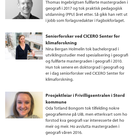
Thomas Ingebrigtsen fullførte mastergraden i
geografi i 2017 og tok praktisk pedagogisk
utdanning (PPU) året etter. Så gikk han rett ut
i jobb som forlagsredaktør i Fagbokforlaget.
Seniorforsker ved CICERO Senter for
klimaforskning
Nina Bergan Holmelin tok bachelorgrad i
utviklingsstudier med spesialisering i geografi
og fullførte mastergraden i geografi i 2010.
Hun tok senere en doktorgrad i geografi og
er i dag seniorforsker ved CICERO Senter for
klimaforskning.
Prosjektleiar i Frivilligsentralen i Stord
kommune
Oda Totland Bongom tok tilfelding nokre
geografiemne på UiB, men etterkvart som ho
forstod kva geografi var interesserte det ho
meir og meir. Ho avslutta mastergraden i
geografi våren 2016.