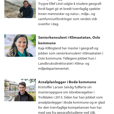
Trygve Ellef Lind valgte å studere geografi
fordi faget gir et bredt tverrfaglig spekter
innen mennesker og natur-, miljø-, og
samfunnsutfordringer som verden står
ovenfor i dag.
Seniorkonsulent i Klimaetaten, Oslo
kommune
Kaja Killingland har master i geografi og
jobber som seniorkonsulent i Klimaetaten i
Oslo kommune. Tidlegere jobbet hun i
Landbruksdirektoratet i Klima- og
miljødepartementet.
Arealplanlegger i Bodø kommune
Kristoffer Larsen Seivåg fullførte sin
masteroppgave om isbrebevegelser i
Trolldalen i 2013. Siden har han jobbet som
arealplanlegger i Bodø kommune og er glad
for den tverrfaglige kompetansen han har
med seg fra geografistudiene ved UiB.