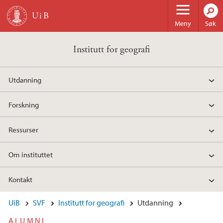
Hopp til hovedinnhold
Meny
Søk
Institutt for geografi
Utdanning
Forskning
Ressurser
Om instituttet
Kontakt
UiB
SVF
Institutt for geografi
Utdanning
ALUMNI