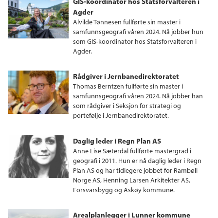
GIS-koordinator hos Statsforvalteren i
Agder
Alvilde Tønnesen fullførte sin master i
samfunnsgeografi våren 2024. Nå jobber hun
som GIS-koordinator hos Statsforvalteren i
Agder.
Rådgiver i Jernbanedirektoratet
Thomas Berntzen fullførte sin master i
samfunnsgeografi våren 2024. Nå jobber han
som rådgiver i Seksjon for strategi og
portefølje i Jernbanedirektoratet.
Daglig leder i Regn Plan AS
Anne Lise Sæterdal fullførte mastergrad i
geografi i 2011. Hun er nå daglig leder i Regn
Plan AS og har tidlegere jobbet for Rambøll
Norge AS, Henning Larsen Arkitekter AS,
Forsvarsbygg og Askøy kommune.
Arealplanlegger i Lunner kommune