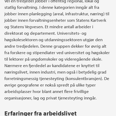
Hovedinnhold
Vel en tredjedel jobber i offentlig regional, lokal og
statlig forvaltning. I denne kategorien inngår alt fra
jobber innen planlegging (areal, infrastruktur, næring) til
jobber innen forvaltningsenheter som Statens Kartverk
og Statens Vegvesen. Et mindre antall arbeider i
direktorat og departement. Universitets- og
høgskolesektoren og utdanningssektoren utgjør den
andre tredjedelen. Denne gruppen dekker for øvrig alt
fra forskere og stipendiater ved universitet og høgskoler
til lektorer på ungdomskoler og videregående skole.
Nærmere en fjerdedel av kandidatene er knyttet til
næringslivet, innen industri, men også i betydelig grad
forretningsmessig tjenesteyting (konsulentbransjen). De
øvrige geografene er nokså spredt på ulike typer
arbeidsplasser hvor blant annet flere frivillige
organisasjoner, lag og privat tjenesteyting inngår.
Erfaringer fra arbeidslivet