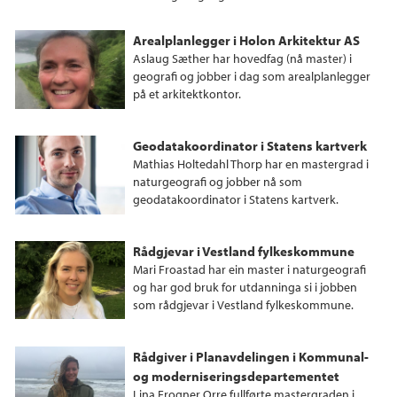
Arealplanlegger i Holon Arkitektur AS
Aslaug Sæther har hovedfag (nå master) i
geografi og jobber i dag som arealplanlegger
på et arkitektkontor.
Geodatakoordinator i Statens kartverk
Mathias Holtedahl Thorp har en mastergrad i
naturgeografi og jobber nå som
geodatakoordinator i Statens kartverk.
Rådgjevar i Vestland fylkeskommune
Mari Froastad har ein master i naturgeografi
og har god bruk for utdanninga si i jobben
som rådgjevar i Vestland fylkeskommune.
Rådgiver i Planavdelingen i Kommunal-
og moderniseringsdepartementet
Lina Frogner Orre fullførte mastergraden i