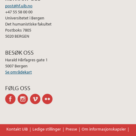
post@hf.uib.no
+47 55 58 00 00
Universitetet i Bergen
Det humanistiske fakultet
Postboks 7805
5020 BERGEN
BESØK OSS
Harald Hårfagres gate 1
5007 Bergen
Se områdekart
FØLG OSS
facebook
instagram
vimeo
flickr
Kontakt UiB
Ledige stillinger
Presse
Om informasjonskapsler