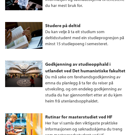
du har mest bruk for.
Studere på deltid
Du kan velje å ta eit studium som
deltidsstudent med ein studieprogresjon på
minst 15 studiepoeng i semesteret.
Godkjenning av studieopphald i
utlandet ved Det humanistiske fakultet
Du må søke om førehandsgodkjenning av
emna du planlegg å ta før du reiser på
utveksling, og om endeleg godkjenning av
studia du har gjennomført etter at du kjem
heim frå utenlandsopphaldet.
Rutinar for masterstudiet ved HF
Her har vi samla den viktigaste praktiske
informasjonen og søknadsskjema du treng
som mastergradsstudent ved HF.