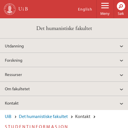
Hopp til hovedinnhold
English
Meny
Søk
Det humanistiske fakultet
Utdanning
Forskning
Ressurser
Om fakultetet
Kontakt
UiB
Det humanistiske fakultet
Kontakt
STUDENTINFORMASJON