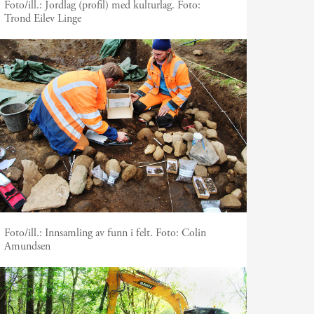
Foto/ill.:
Jordlag (profil) med kulturlag. Foto:
Trond Eilev Linge
Foto/ill.:
Innsamling av funn i felt. Foto: Colin
Amundsen