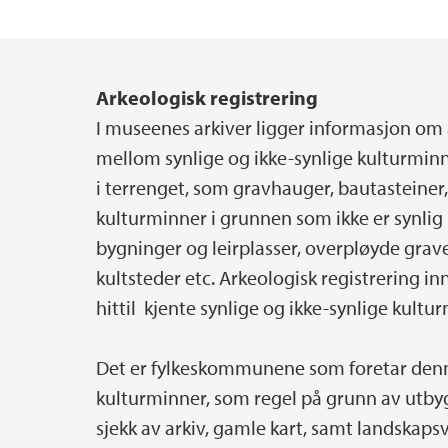
Arkeologisk registrering
Hovedinnhold
I museenes arkiver ligger informasjon om a
mellom synlige og ikke-synlige kulturminne
i terrenget, som gravhauger, bautasteiner,
kulturminner i grunnen som ikke er synlig
bygninger og leirplasser, overpløyde grave
kultsteder etc. Arkeologisk registrering i
hittil kjente synlige og ikke-synlige kultu
Det er fylkeskommunene som foretar denne
kulturminner, som regel på grunn av utby
sjekk av arkiv, gamle kart, samt landskaps