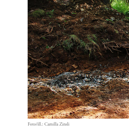
Antropologisk film
Foto/ill.:
Camilla Zinsli