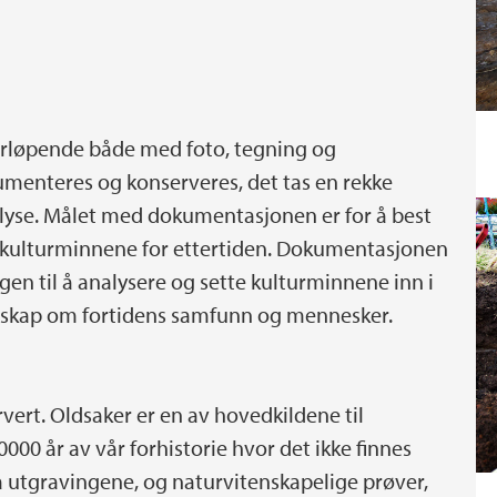
rløpende både med foto, tegning og
umenteres og konserveres, det tas en rekke
alyse. Målet med dokumentasjonen er for å best
l kulturminnene for ettertiden. Dokumentasjonen
gen til å analysere og sette kulturminnene inn i
nskap om fortidens samfunn og mennesker.
vert. Oldsaker er en av hovedkildene til
00 år av vår forhistorie hvor det ikke finnes
utgravingene, og naturvitenskapelige prøver,