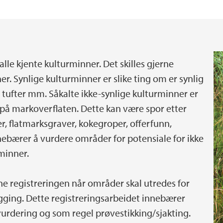
lle kjente kulturminner. Det skilles gjerne
r. Synlige kulturminner er slike ting om er synlig
 tufter mm. Såkalte ikke-synlige kulturminner er
 på markoverflaten. Dette kan være spor etter
r, flatmarksgraver, kokegroper, offerfunn,
nnebærer å vurdere områder for potensiale for ikke
rminner.
 registreringen når områder skal utredes for
gging. Dette registreringsarbeidet innebærer
vurdering og som regel prøvestikking/sjakting.