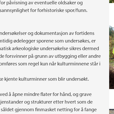
for påvisning av eventuelle oldsaker og
sannsynlighet for forhistoriske spor/funn.
undersøkelser og dokumentasjon av fortidens
amtidig ødelegger sporene som undersøkes, er
matisk arkeologiske undersøkelse sikres dermed
de forsvinner på grunn av utbygging eller andre
omføres som regel kun når kulturminnene står i
ikke kjente kulturminner som blir undersøkt.
 ved å åpne mindre flater for hånd, og grave
jenstander og strukturer etter hvert som de
 såldet gjennom finmasket netting for å fange