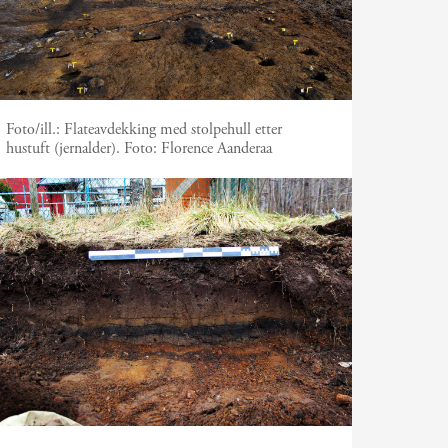
Foto/ill.:
Flateavdekking med stolpehull etter
hustuft (jernalder). Foto: Florence Aanderaa