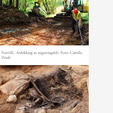
Foto/ill.:
Avdekking av utgravingsfelt. Foto: Camilla
Zinsli