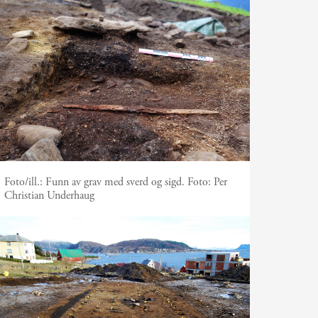
Foto/ill.:
Funn av grav med sverd og sigd. Foto: Per
Christian Underhaug