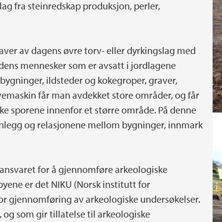
lag fra steinredskap produksjon, perler,
ver av dagens øvre torv- eller dyrkingslag med
idens mennesker som er avsatt i jordlagene
 bygninger, ildsteder og kokegroper, graver,
emaskin får man avdekket store områder, og får
ske sporene innenfor et større område. På denne
anlegg og relasjonene mellom bygninger, innmark
ansvaret for å gjennomføre arkeologiske
byene er det NIKU (Norsk institutt for
or gjennomføring av arkeologiske undersøkelser.
og som gir tillatelse til arkeologiske