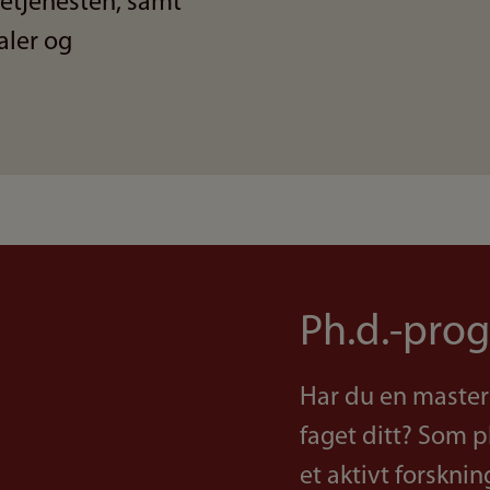
setjenesten, samt
aler og
Ph.d.-pro
Har du en master
faget ditt? Som p
et aktivt forskni