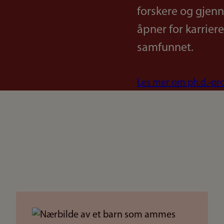
forskere og gjenn
åpner for karrier
samfunnet.
Les mer om ph.d.-pr