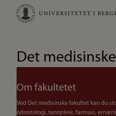
Hopp
til
hovedinnhold
Det medisinske
Om fakultetet
Ved Det medisinske fakultet kan du st
odontologi, tannpleie, farmasi, ernær