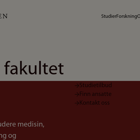
Studier
Forskning
O
 fakultet
Studietilbud
Finn ansatte
Kontakt oss
udere medisin,
ing og