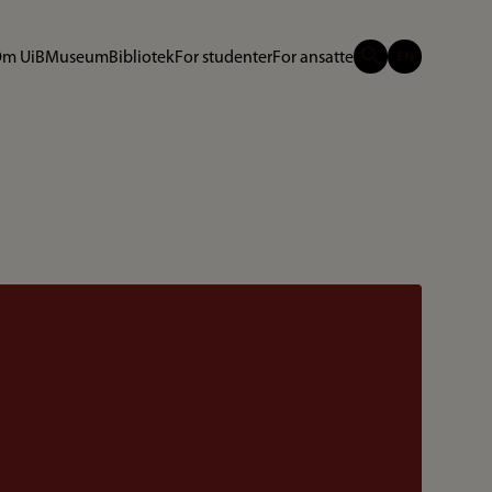
m UiB
Museum
Bibliotek
For studenter
For ansatte