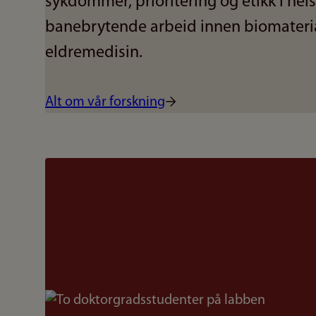
sykdommer, prioritering og etikk i hel
banebrytende arbeid innen biomateri
eldremedisin.
Alt om vår forskning
Bilde