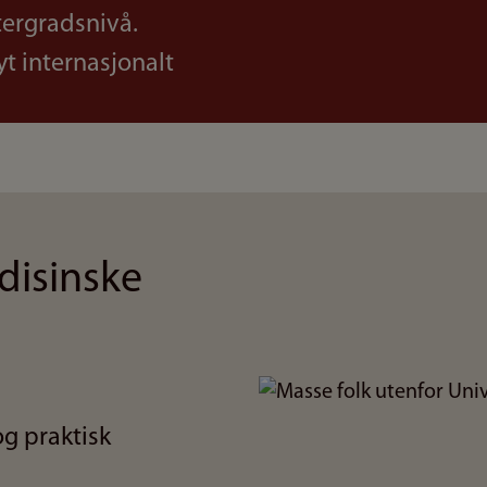
tergradsnivå.
yt internasjonalt
disinske
Bilde
og praktisk