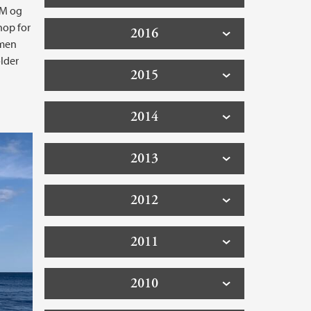
AM og
op for
2016
mmen
lder
2015
2014
2013
2012
2011
2010