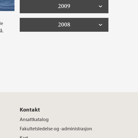
2009
de
2008
å.
Kontakt
Ansattkatalog
Fakultetsledelse og -administrasjon
Kart