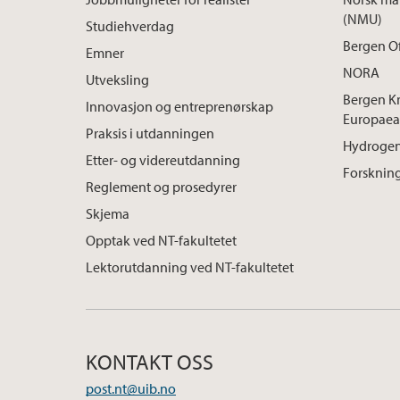
(NMU)
Studiehverdag
Bergen O
Emner
NORA
Utveksling
Bergen K
Innovasjon og entreprenørskap
Europaea
Praksis i utdanningen
Hydrogen
Etter- og videreutdanning
Forskning
Reglement og prosedyrer
Skjema
Opptak ved NT-fakultetet
Lektorutdanning ved NT-fakultetet
KONTAKT OSS
post.nt@uib.no