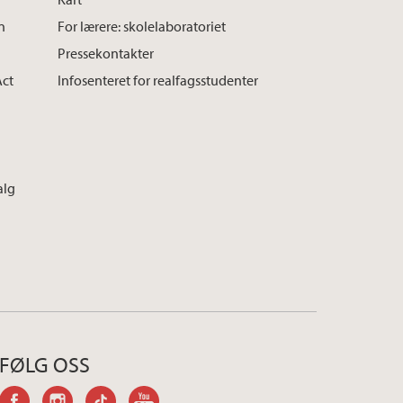
n
For lærere: skolelaboratoriet
Pressekontakter
Act
Infosenteret for realfagsstudenter
alg
FØLG OSS
facebook
instagram
tiktok
youtube-