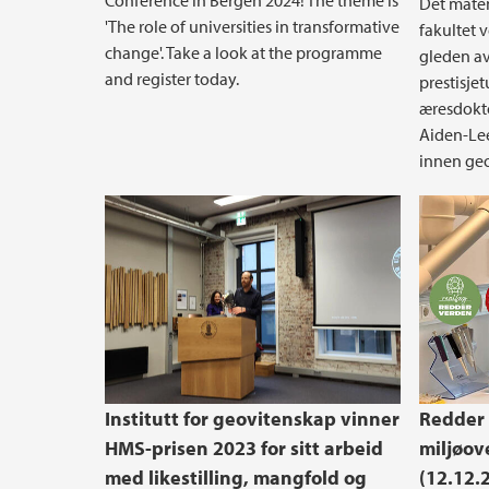
Conference in Bergen 2024! The theme is
Det mate
'The role of universities in transformative
fakultet 
change'. Take a look at the programme
gleden a
and register today.
prestisje
æresdokto
Aiden-Le
innen ge
Institutt for geovitenskap vinner
Redder 
HMS-prisen 2023 for sitt arbeid
miljøov
med likestilling, mangfold og
(12.12.