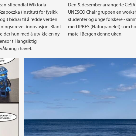
an-stipendiat Wiktoria
Den 5. desember arrangerte CeS
zapoczka (Institutt for fysikk
UNESCO Chair gruppen en worksh
ogi) bidrar til å redde verden
studenter og unge forskere - sa
ningsdrevet innovasjon. Blant
med IPBES (Naturpanelet) som ho
eider hun med å utvikle en ny
møte i Bergen denne uken.
nsor til langsiktig
våkning i havet.