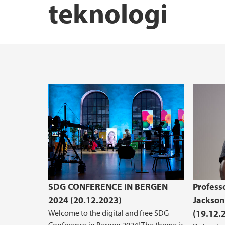
teknologi
Innovasjon og entreprenørskap
Hydrogenforskning på UiB
Institutter, sentre og enheter
Etter- og videreutdanning
Pedagogisk akademi
Skjema
Prisar og utmerkingar
Lektorutdanning ved NT-fakultetet
Hjertestartere ved NT-fakultetet
SDG CONFERENCE IN BERGEN
Profess
2024 (20.12.2023)
Jackson
Welcome to the digital and free SDG
(19.12.