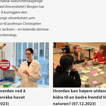
matisk-naturvitenskapelige
ved Universitetet i Bergen har
v å kunngjøre den
tunge utmerkelsen som
r til professor Christopher
e Jackson – en ledende stemme
ovitenskap.
verden ved å
Hvordan kan høyere utdan
ervåke havet
bidra til en bedre fremtid f
2023)
naturen? (07.12.2023)