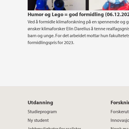
Humor og Lego = god formidling (06.12.20
Ved å formidle klimaforskning på en spennende og 
ønsker klimaforsker Elin Darelius å tenne realfagsgni
barn og unge. For det arbeidet mottar hun fakultetet
formidlingspris for 2023.
Utdanning
Forskni
Studieprogram
Forskeru
Ny student
Innovasj
Jobbmuligheter for realister
Norsk mar