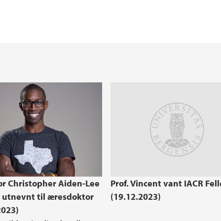
Praksis i utdanning
Forskningssenter i r
Helse, miljø og sikk
Reglement og prose
Studentorganisasjon
Opptak ved NT-fakul
For ansatte ved faku
or Christopher Aiden-Lee
Prof. Vincent vant IACR Fel
 utnevnt til æresdoktor
(19.12.2023)
2023)