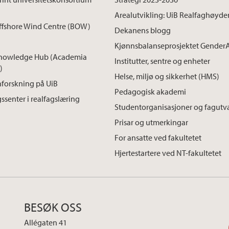
Arealutvikling: UiB Realfaghøyde
ffshore Wind Centre (BOW)
Dekanens blogg
Kjønnsbalanseprosjektet Gender
nowledge Hub (Academia
Institutter, sentre og enheter
)
Helse, miljø og sikkerhet (HMS)
forskning på UiB
Pedagogisk akademi
ssenter i realfagslæring
Studentorganisasjoner og fagutv
Prisar og utmerkingar
For ansatte ved fakultetet
Hjertestartere ved NT-fakultetet
BESØK OSS
Allégaten 41