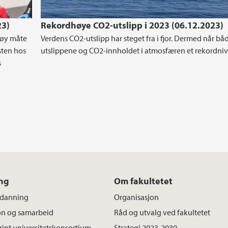
23)
Rekordhøye CO2-utslipp i 2023 (06.12.2023)
gøy måte
Verdens CO2-utslipp har steget fra i fjor. Dermed når bå
sten hos
utslippene og CO2-innholdet i atmosfæren et rekordniv
s
ng
Om fakultetet
tdanning
Organisasjon
on og samarbeid
Råd og utvalg ved fakultetet
int universitetskonsortium
Strategi 2023-2030