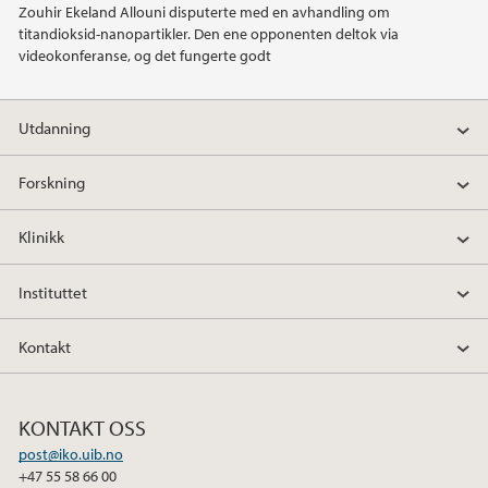
Zouhir Ekeland Allouni disputerte med en avhandling om
titandioksid-nanopartikler. Den ene opponenten deltok via
2020
videokonferanse, og det fungerte godt
2019
Utdanning
2018
Forskning
2017
Klinikk
2016
Instituttet
2015
Kontakt
2014
KONTAKT OSS
2013
post@iko.uib.no
+47 55 58 66 00