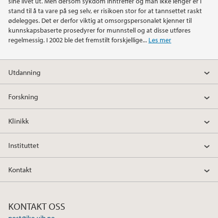
sine livet ut. Men dersom sykdom inntreffer og man ikke lenger er i
stand til å ta vare på seg selv, er risikoen stor for at tannsettet raskt
ødelegges. Det er derfor viktig at omsorgspersonalet kjenner til
kunnskapsbaserte prosedyrer for munnstell og at disse utføres
regelmessig. I 2002 ble det fremstilt forskjellige...
Les mer
Utdanning
Forskning
Klinikk
Instituttet
Kontakt
KONTAKT OSS