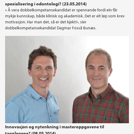
spesialisering i odontologi? (23.05.2014)
« Å vera dobbelkompetansekandidat er spennande fordi ein får
2020
mykje kunnskap, både klinisk og akademisk. Det er eit løp som krev
motivasjon. Har man det, så er det kjekt!», sier
2019
dobbelkompetansekandidat Dagmar Fosså Bunæs.
2018
2017
2016
2015
2014
2013
Innovasjon og nytenkning i masteroppgavene til
tannlegene? (08.05.2014)