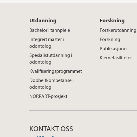
Utdanning
Forskning
Bachelor i tannpleie
Forskerutdanning
Integrert master i
Forskning
odontologi
Publikasjoner
Spesialistutdanning i
Kjernefasiliteter
odontologi
Kvalifiseringsprogrammet
Dobbeltkompetanse i
odontologi
NORPART-prosjekt
KONTAKT OSS