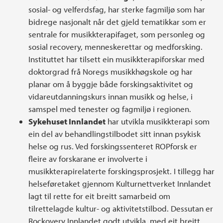
sosial- og velferdsfag, har sterke fagmiljø som har
bidrege nasjonalt når det gjeld tematikkar som er
sentrale for musikkterapifaget, som personleg og
sosial recovery, menneskerettar og medforsking.
Instituttet har tilsett ein musikkterapiforskar med
doktorgrad frå Noregs musikkhøgskole og har
planar om å byggje både forskingsaktivitet og
vidareutdanningskurs innan musikk og helse, i
samspel med tenester og fagmiljø i regionen.
Sykehuset Innlandet
har utvikla musikkterapi som
ein del av behandlingstilbodet sitt innan psykisk
helse og rus. Ved forskingssenteret ROPforsk er
fleire av forskarane er involverte i
musikkterapirelaterte forskingsprosjekt. I tillegg har
helseføretaket gjennom Kulturnettverket Innlandet
lagt til rette for eit breitt samarbeid om
tilrettelagde kultur- og aktivitetstilbod. Dessutan er
Rockovery Innlandet godt utvikla, med eit breitt