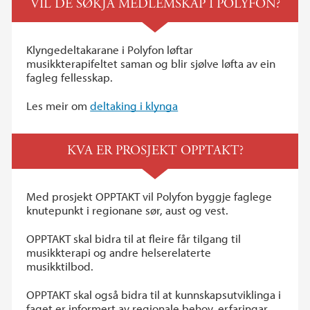
VIL DE SØKJA MEDLEMSKAP I POLYFON?
Klyngedeltakarane i Polyfon løftar
musikkterapifeltet saman og blir sjølve løfta av ein
fagleg fellesskap.
Les meir om
deltaking i klynga
KVA ER PROSJEKT OPPTAKT?
Med prosjekt OPPTAKT vil Polyfon byggje faglege
knutepunkt i regionane sør, aust og vest.
OPPTAKT skal bidra til at fleire får tilgang til
musikkterapi og andre helserelaterte
musikktilbod.
OPPTAKT skal også bidra til at kunnskapsutviklinga i
faget er informert av regionale behov, erfaringar