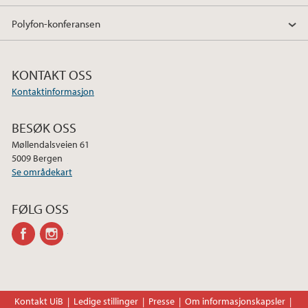
Polyfon-konferansen
KONTAKT OSS
Kontaktinformasjon
BESØK OSS
Møllendalsveien 61
5009 Bergen
Se områdekart
FØLG OSS
facebook
instagram
Kontakt UiB
Ledige stillinger
Presse
Om informasjonskapsler