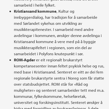
samarbeid i heile fylket.
Kristiansand kommune
, Kultur og
innbyggerdialog, har tradisjon for å samarbeide
med Sørlandet sykehus om utvikling av
musikkterapitenester. I samarbeid med andre
avdelingar i kommunen, ønskjer denne avdelinga i
Kristiansand kommune å vere med på å byggje
musikkterapifeltet i regionen, som ein del av
samarbeidet i Polyfons knutepunkt i sør.
ROM-Agder
er eit regionalt brukarstyrt
kompetansesenter innan feltet psykisk helse og rus,
med base i Kristiansand. Senteret er eitt av dei fem
regionale brukarstyrte sentra i Noreg som får støtte
over statsbudsjettet. ROM står for «Råd og
muligheter» og senteret samarbeider tett med m.a.
kommunar, fylkeskommune, helseføretak,
universitet og forskingsinstitutt. Senteret ønskjer å
bidra med formidling av brukarerfaringar, å dele