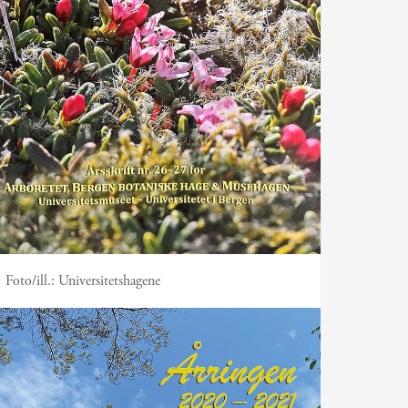
Foto/ill.:
Universitetshagene