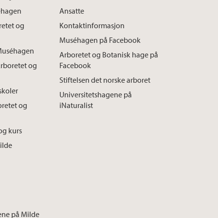
séhagen
Ansatte
oretet og
Kontaktinformasjon
Muséhagen på Facebook
l Muséhagen
Arboretet og Botanisk hage på
Arboretet og
Facebook
Stiftelsen det norske arboret
skoler
Universitetshagene på
oretet og
iNaturalist
og kurs
ilde
ene på Milde