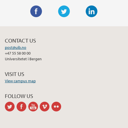
F
T
L
a
w
i
c
i
n
CONTACT US
e
t
k
post@uib.no
b
t
e
+47 55 58 00 00
o
e
d
Universitetet i Bergen
o
r
I
k
n
VISIT US
View campus map
FOLLOW US
twitter
facebook
youtube
vimeo
flickr