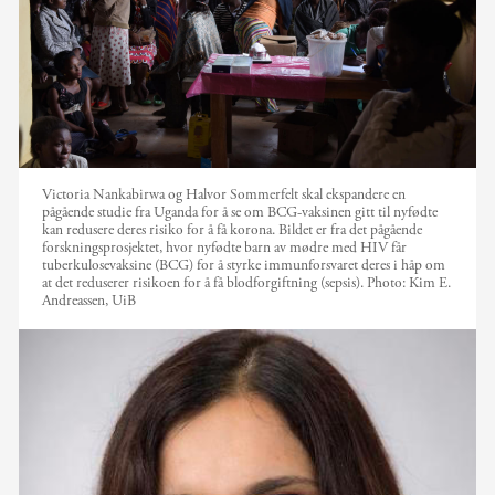
Victoria Nankabirwa og Halvor Sommerfelt skal ekspandere en
pågående studie fra Uganda for å se om BCG-vaksinen gitt til nyfødte
kan redusere deres risiko for å få korona. Bildet er fra det pågående
forskningsprosjektet, hvor nyfødte barn av mødre med HIV får
tuberkulosevaksine (BCG) for å styrke immunforsvaret deres i håp om
at det reduserer risikoen for å få blodforgiftning (sepsis).
Photo:
Kim E.
Andreassen, UiB