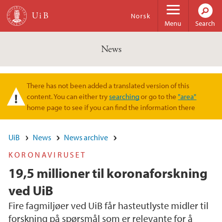
Skip to main content
Norsk
Menu
Search
News
There has not been added a translated version of this
Warning message
content. You can either try
searching
or go to the
"area"
home page to see if you can find the information there
UiB
News
News archive
KORONAVIRUSET
19,5 millioner til koronaforskning
ved UiB
Fire fagmiljøer ved UiB får hasteutlyste midler til
forskning på spørsmål som er relevante for å