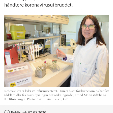
håndtere koronavirusutbruddet.
Rebecca Cox er leder av influensasenteret. Hun er blant forskerne som nå har fått
tildelt midler fra hasteutlysningen til Forskningsrådet, Trond Mohn stiftelse og
Kreftforeningen.
Photo:
Kim E. Andreassen, UiB
Main content
Published: 07.05.2020