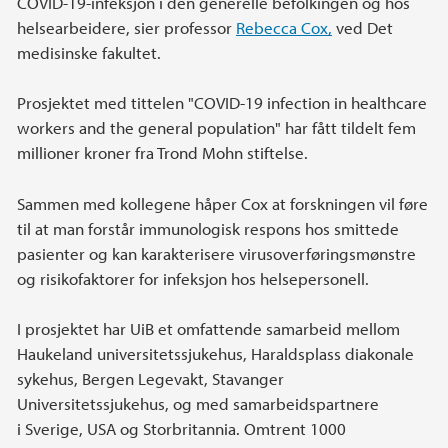
COVID-19-infeksjon i den generelle befolkingen og hos
helsearbeidere, sier professor
Rebecca Cox,
ved Det
medisinske fakultet.
Prosjektet med tittelen "COVID-19 infection in healthcare
workers and the general population" har fått tildelt fem
millioner kroner fra Trond Mohn stiftelse.
Sammen med kollegene håper Cox at forskningen vil føre
til at man forstår immunologisk respons hos smittede
pasienter og kan karakterisere virusoverføringsmønstre
og risikofaktorer for infeksjon hos helsepersonell.
I prosjektet har UiB et omfattende samarbeid mellom
Haukeland universitetssjukehus, Haraldsplass diakonale
sykehus, Bergen Legevakt, Stavanger
Universitetssjukehus, og med samarbeidspartnere
i Sverige, USA og Storbritannia. Omtrent 1000