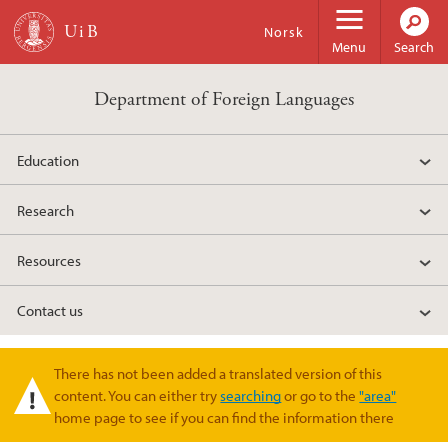
Skip to main content
Norsk
Menu
Search
Department of Foreign Languages
Education
Research
Resources
Contact us
There has not been added a translated version of this
Warning message
content. You can either try
searching
or go to the
"area"
home page to see if you can find the information there