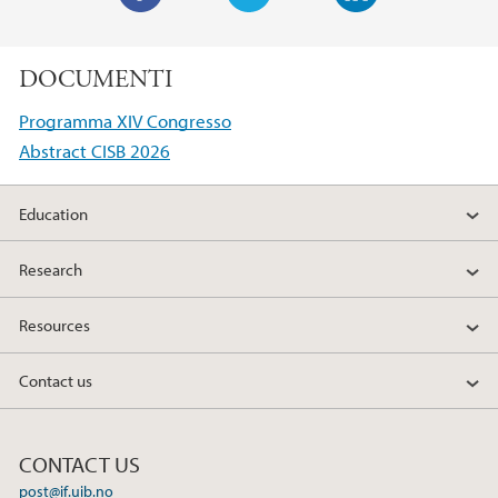
F
T
L
a
w
i
DOCUMENTI
c
i
n
e
t
k
Programma XIV Congresso
b
t
e
Abstract CISB 2026
o
e
d
o
r
I
Education
k
n
Research
Resources
Contact us
CONTACT US
post@if.uib.no