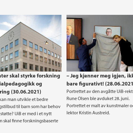
nter skal styrke forskning
– Jeg kjenner meg igjen, ik
ialpedagogikk og
bare figurativt! (28.06.2021
ring (30.06.2021)
Portrettet av den avgåtte UiB-rek
Rune Olsen ble avduket 28. juni.
an man utvikle et bedre
Portrettet er malt av kunstmaler o
stilbud til barn som har behov
lektor Kristin Austreid.
 støtte? UiB er med i et nytt
m skal finne forskningsbaserte