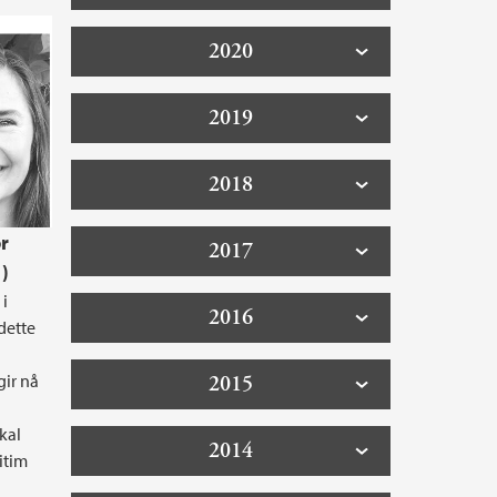
2020
2019
2018
r
2017
)
 i
2016
 dette
gir nå
2015
kal
2014
itim