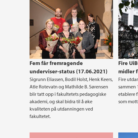
Fem får fremragende
Fire UiB
underviser-status (17.06.2021)
midler 
Sigrunn Eliassen, Bodil Holst, Henk Keers,
Fire utdan
Atle Rotevatn og Mathilde B. Sørensen
sammen 18
blir tatt opp i fakultetets pedagogiske
etablere 
akademi, og skal bidra til å øke
som motta
kvaliteten på utdanningen ved
fakultetet.