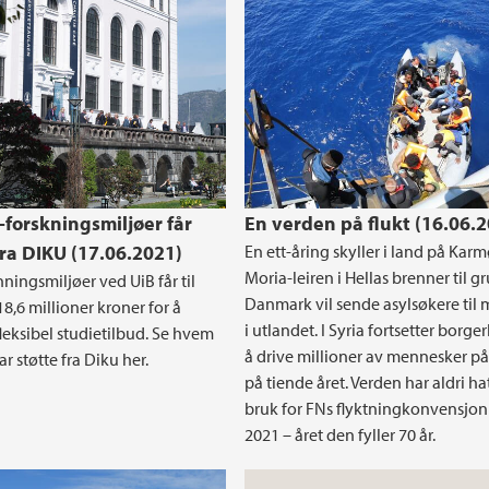
-forskningsmiljøer får
En verden på flukt (16.06.
fra DIKU (17.06.2021)
En ett-åring skyller i land på Karm
Moria-leiren i Hellas brenner til g
ningsmiljøer ved UiB får til
Danmark vil sende asylsøkere til 
,6 millioner kroner for å
i utlandet. I Syria fortsetter borge
fleksibel studietilbud. Se hvem
å drive millioner av mennesker på
r støtte fra Diku her.
på tiende året. Verden har aldri ha
bruk for FNs flyktningkonvensjon
2021 – året den fyller 70 år.
Universitetsstyremøt