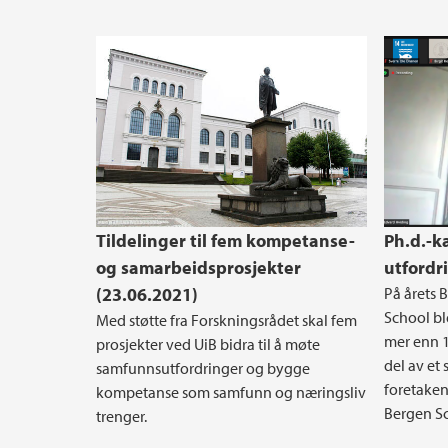
Tildelinger til fem kompetanse-
Ph.d.-k
og samarbeidsprosjekter
utfordr
(23.06.2021)
På årets
School ble
Med støtte fra Forskningsrådet skal fem
mer enn 1
prosjekter ved UiB bidra til å møte
del av et
samfunnsutfordringer og bygge
foretake
kompetanse som samfunn og næringsliv
Bergen Sc
trenger.