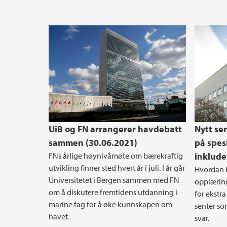
UiB og FN arrangerer havdebatt
Nytt se
sammen (30.06.2021)
på spes
FNs årlige høynivåmøte om bærekraftig
inklude
utvikling finner sted hvert år i juli. I år går
Hvordan k
Universitetet i Bergen sammen med FN
opplæring
om å diskutere fremtidens utdanning i
for ekstra
marine fag for å øke kunnskapen om
senter so
havet.
svar.