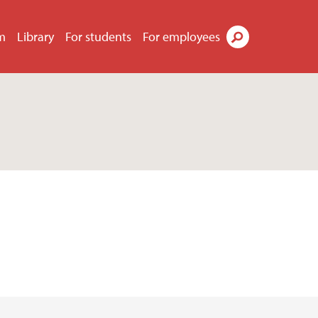
m
Library
For students
For employees
Search