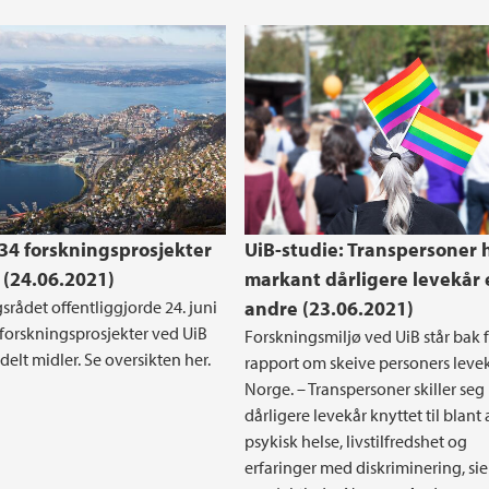
 34 forskningsprosjekter
UiB-studie: Transpersoner 
 (24.06.2021)
markant dårligere levekår
srådet offentliggjorde 24. juni
andre (23.06.2021)
 forskningsprosjekter ved UiB
Forskningsmiljø ved UiB står bak 
ildelt midler. Se oversikten her.
rapport om skeive personers levek
Norge. – Transpersoner skiller seg
dårligere levekår knyttet til blant
psykisk helse, livstilfredshet og
erfaringer med diskriminering, sie