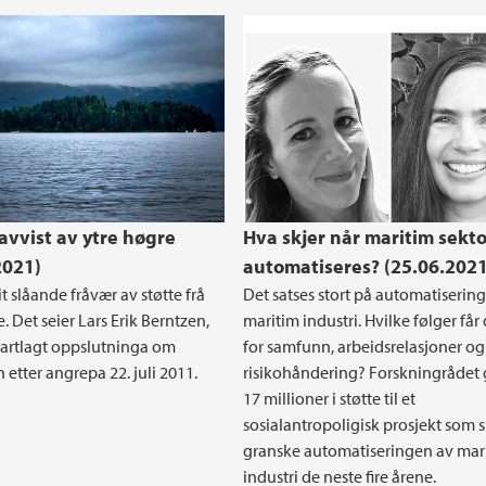
 avvist av ytre høgre
Hva skjer når maritim sekto
2021)
automatiseres? (25.06.2021
it slåande fråvær av støtte frå
Det satses stort på automatisering
. Det seier Lars Erik Berntzen,
maritim industri. Hvilke følger får
artlagt oppslutninga om
for samfunn, arbeidsrelasjoner og
n etter angrepa 22. juli 2011.
risikohåndering? Forskningrådet 
17 millioner i støtte til et
sosialantropoligisk prosjekt som s
granske automatiseringen av mar
industri de neste fire årene.