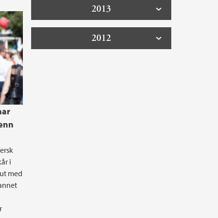
2013
2012
har
 enn
fersk
år i
 ut med
 annet
r