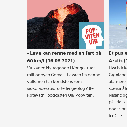
- Lava kan renne med en fart på
Et pusl
60 km/t (16.06.2021)
Arktis 
Vulkanen Nyiragongo i Kongo truer
Hva blir 
millionbyen Goma. – Lavaen fra denne
Grønland o
vulkanen har konsistens som
alarmeren
sjokoladesaus, forteller geolog Atle
spørsmåle
Rotevatn i podcasten UiB Popviten.
Nisanciog
på i det 
noensinne
ice2ice.