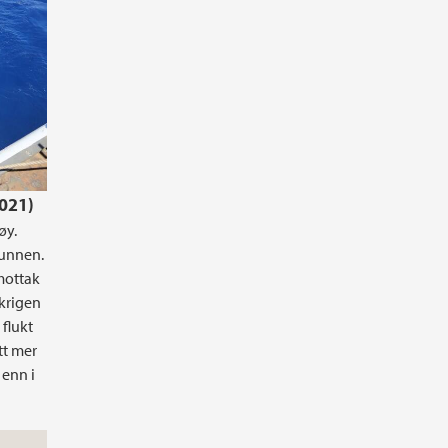
2021)
øy.
runnen.
mottak
rkrigen
 flukt
tt mer
 enn i
e 17. juni 2021