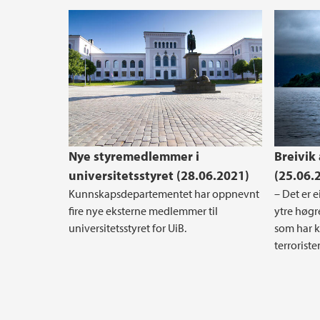
Nye styremedlemmer i
Breivik
universitetsstyret (28.06.2021)
(25.06.
Kunnskapsdepartementet har oppnevnt
– Det er e
fire nye eksterne medlemmer til
ytre høgre
universitetsstyret for UiB.
som har k
terroriste