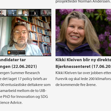
prosjektleder Norman Anderssen.
andidater tar
Kikki Kleiven blir ny direktø
ingen (22.06.2021)
Bjerknessenteret (17.06.20
 Bergen Summer Research
Kikki Kleiven tar over jobben etter
 det laget 17 policy briefs av
Furevik og skal lede 200 klimafor
00 entusiastiske deltakere som
de kommende fire årene.
 samarbeid mellom de to UiB-
ne PhD for Innovation og SDG
ience Advice.