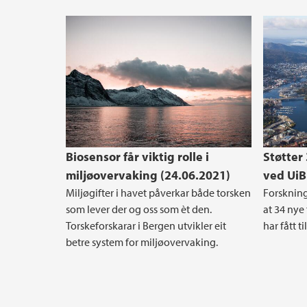
Biosensor får viktig rolle i
Støtter
miljøovervaking (24.06.2021)
ved UiB
Miljøgifter i havet påverkar både torsken
Forskning
som lever der og oss som èt den.
at 34 nye
Torskeforskarar i Bergen utvikler eit
har fått t
betre system for miljøovervaking.