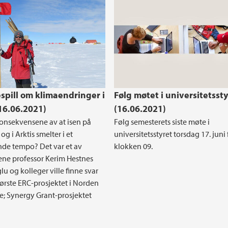
espill om klimaendringer i
Følg møtet i universitetssty
(16.06.2021)
(16.06.2021)
konsekvensene av at isen på
Følg semesterets siste møte i
g i Arktis smelter i et
universitetsstyret torsdag 17. juni 
de tempo? Det var et av
klokken 09.
ne professor Kerim Hestnes
lu og kolleger ville finne svar
største ERC-prosjektet i Norden
; Synergy Grant-prosjektet