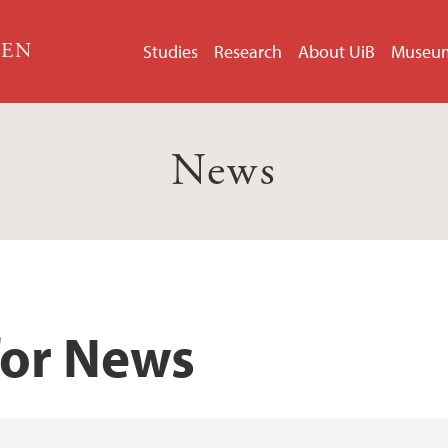
GEN
Studies
Research
About UiB
Museu
News
for News