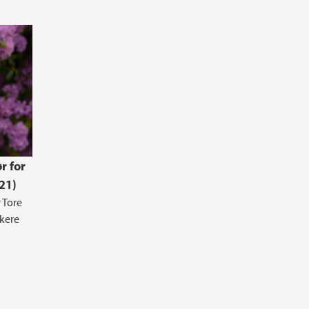
r for
21)
 Tore
skere