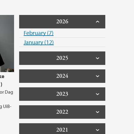
2026
February (7)
January (12)
2025
2024
ke
)
tor Dag
2023
g UiB-
2022
2021