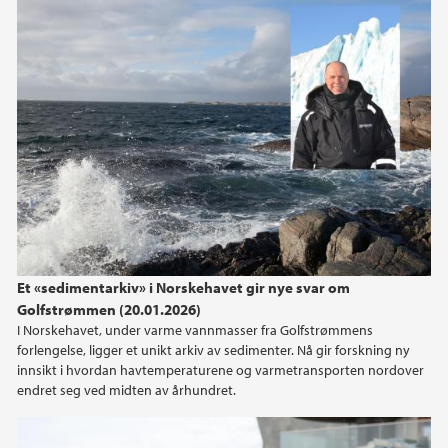
June (1)
April (1)
February (1)
January (2)
2024
2023
2022
Et «sedimentarkiv» i Norskehavet gir nye svar om
Golfstrømmen (20.01.2026)
2021
I Norskehavet, under varme vannmasser fra Golfstrømmens
forlengelse, ligger et unikt arkiv av sedimenter. Nå gir forskning ny
2020
innsikt i hvordan havtemperaturene og varmetransporten nordover
endret seg ved midten av århundret.
2019