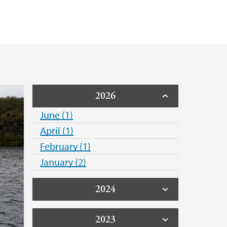
2026
June (1)
April (1)
February (1)
January (2)
2024
2023