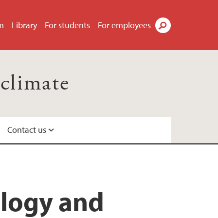
m
Library
For students
For employees
Search
climate
Contact us
ology and