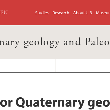
GEN
Studies
Research
About UiB
Museu
nary geology and Paleo
Master
for Quaternary ge