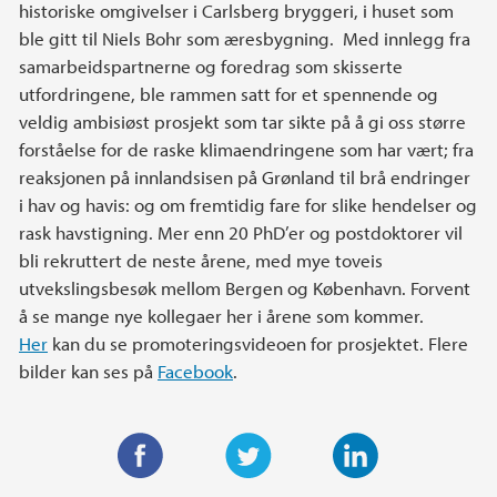
historiske omgivelser i Carlsberg bryggeri, i huset som
ble gitt til Niels Bohr som æresbygning. Med innlegg fra
samarbeidspartnerne og foredrag som skisserte
utfordringene, ble rammen satt for et spennende og
veldig ambisiøst prosjekt som tar sikte på å gi oss større
forståelse for de raske klimaendringene som har vært; fra
reaksjonen på innlandsisen på Grønland til brå endringer
i hav og havis: og om fremtidig fare for slike hendelser og
rask havstigning. Mer enn 20 PhD’er og postdoktorer vil
bli rekruttert de neste årene, med mye toveis
utvekslingsbesøk mellom Bergen og København. Forvent
å se mange nye kollegaer her i årene som kommer.
Her
kan du se promoteringsvideoen for prosjektet. Flere
bilder kan ses på
Facebook
.
F
T
L