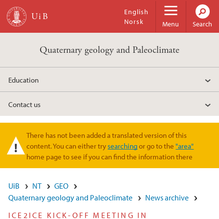
Skip to main content
English
Norsk
Menu
Search
Quaternary geology and Paleoclimate
Education
Contact us
There has not been added a translated version of this
Warning message
content. You can either try
searching
or go to the
"area"
home page to see if you can find the information there
UiB
NT
GEO
Quaternary geology and Paleoclimate
News archive
ICE2ICE KICK-OFF MEETING IN