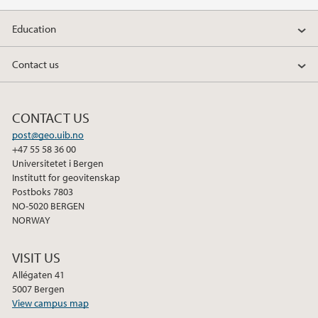
a
w
i
Education
c
i
n
e
t
k
Contact us
b
t
e
o
e
d
o
r
I
CONTACT US
k
n
post@geo.uib.no
+47 55 58 36 00
Universitetet i Bergen
Institutt for geovitenskap
Postboks 7803
NO-5020 BERGEN
NORWAY
VISIT US
Allégaten 41
5007 Bergen
View campus map