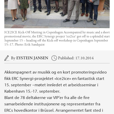
ICE2ICE Kick-Off Meeting in Copenhagen Accompanied by music and a short
promotional movie, the ERC Synergy project ‘ice2ice’ got off to a splendid start
September 15 – heading off the Kick-off workshop in Copenhagen September
15–17.
Photo:
Erik Sandquist
Main content
By
EYSTEIN JANSEN
Published: 17.10.2014
Akkompagnert av musikk og en kort promoteringsvideo
fikk ERC Synergi-prosjektet «Ice2ice» en fantastisk start
15. september –møtet innledet et arbeidsseminar i
København 15.-17. september.
Blant de 78 deltakerne var VIP’er fra alle de fire
samarbeidende institusjonene og representanter fra
ERCs hovedkontor i Brüssel. Arrangementet fant sted i