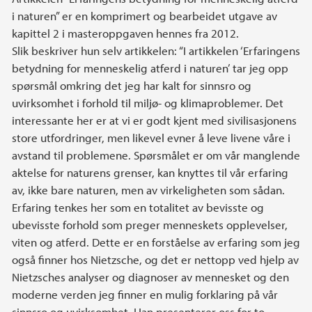
i naturen” er en komprimert og bearbeidet utgave av
kapittel 2 i masteroppgaven hennes fra 2012.
Slik beskriver hun selv artikkelen: “I artikkelen ‘Erfaringens
betydning for menneskelig atferd i naturen’ tar jeg opp
spørsmål omkring det jeg har kalt for sinnsro og
uvirksomhet i forhold til miljø- og klimaproblemer. Det
interessante her er at vi er godt kjent med sivilisasjonens
store utfordringer, men likevel evner å leve livene våre i
avstand til problemene. Spørsmålet er om vår manglende
aktelse for naturens grenser, kan knyttes til vår erfaring
av, ikke bare naturen, men av virkeligheten som sådan.
Erfaring tenkes her som en totalitet av bevisste og
ubevisste forhold som preger menneskets opplevelser,
viten og atferd. Dette er en forståelse av erfaring som jeg
også finner hos Nietzsche, og det er nettopp ved hjelp av
Nietzsches analyser og diagnoser av mennesket og den
moderne verden jeg finner en mulig forklaring på vår
sinnsro og uvirksomhet. Han presenterer oss for to