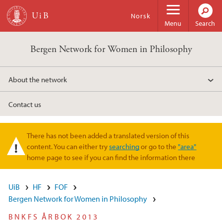
Skip to main content
Norsk
Menu
Search
Bergen Network for Women in Philosophy
About the network
Contact us
There has not been added a translated version of this
Warning message
content. You can either try
searching
or go to the
"area"
home page to see if you can find the information there
UiB
HF
FOF
Bergen Network for Women in Philosophy
BNKFS ÅRBOK 2013