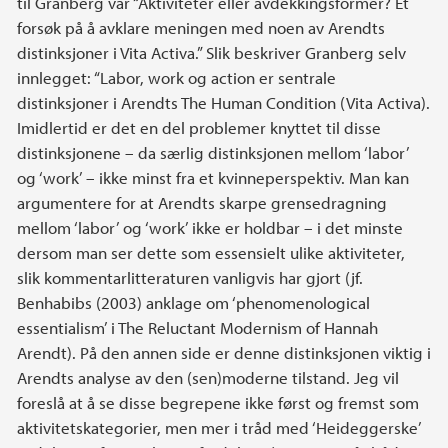
til Granberg var “Aktiviteter eller avdekkingsformer? Et
forsøk på å avklare meningen med noen av Arendts
distinksjoner i Vita Activa.” Slik beskriver Granberg selv
innlegget: “Labor, work og action er sentrale
distinksjoner i Arendts The Human Condition (Vita Activa).
Imidlertid er det en del problemer knyttet til disse
distinksjonene – da særlig distinksjonen mellom ‘labor’
og ‘work’ – ikke minst fra et kvinneperspektiv. Man kan
argumentere for at Arendts skarpe grensedragning
mellom ‘labor’ og ‘work’ ikke er holdbar – i det minste
dersom man ser dette som essensielt ulike aktiviteter,
slik kommentarlitteraturen vanligvis har gjort (jf.
Benhabibs (2003) anklage om ‘phenomenological
essentialism’ i The Reluctant Modernism of Hannah
Arendt). På den annen side er denne distinksjonen viktig i
Arendts analyse av den (sen)moderne tilstand. Jeg vil
foreslå at å se disse begrepene ikke først og fremst som
aktivitetskategorier, men mer i tråd med ‘Heideggerske’