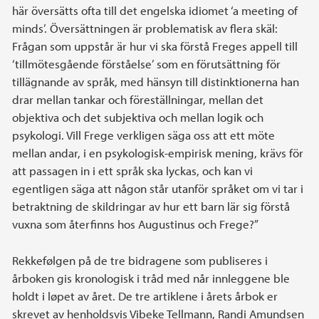
här översätts ofta till det engelska idiomet ‘a meeting of
minds’. Översättningen är problematisk av flera skäl:
Frågan som uppstår är hur vi ska förstå Freges appell till
‘tillmötesgående förståelse’ som en förutsättning för
tillägnande av språk, med hänsyn till distinktionerna han
drar mellan tankar och föreställningar, mellan det
objektiva och det subjektiva och mellan logik och
psykologi. Vill Frege verkligen säga oss att ett möte
mellan andar, i en psykologisk-empirisk mening, krävs för
att passagen in i ett språk ska lyckas, och kan vi
egentligen säga att någon står utanför språket om vi tar i
betraktning de skildringar av hur ett barn lär sig förstå
vuxna som återfinns hos Augustinus och Frege?”
Rekkefølgen på de tre bidragene som publiseres i
årboken gis kronologisk i tråd med når innleggene ble
holdt i løpet av året. De tre artiklene i årets årbok er
skrevet av henholdsvis Vibeke Tellmann, Randi Amundsen