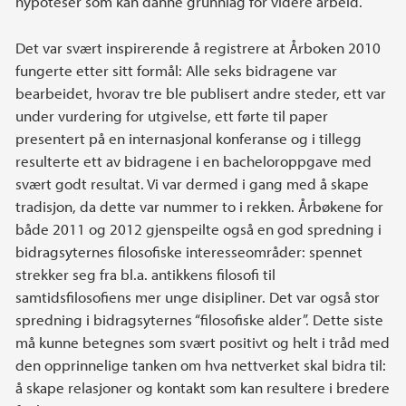
hypoteser som kan danne grunnlag for videre arbeid.
Det var svært inspirerende å registrere at Årboken 2010
fungerte etter sitt formål: Alle seks bidragene var
bearbeidet, hvorav tre ble publisert andre steder, ett var
under vurdering for utgivelse, ett førte til paper
presentert på en internasjonal konferanse og i tillegg
resulterte ett av bidragene i en bacheloroppgave med
svært godt resultat. Vi var dermed i gang med å skape
tradisjon, da dette var nummer to i rekken. Årbøkene for
både 2011 og 2012 gjenspeilte også en god spredning i
bidragsyternes filosofiske interesseområder: spennet
strekker seg fra bl.a. antikkens filosofi til
samtidsfilosofiens mer unge disipliner. Det var også stor
spredning i bidragsyternes “filosofiske alder”. Dette siste
må kunne betegnes som svært positivt og helt i tråd med
den opprinnelige tanken om hva nettverket skal bidra til:
å skape relasjoner og kontakt som kan resultere i bredere