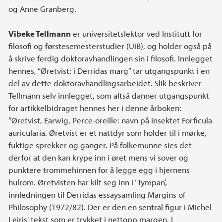
og Anne Granberg.
Vibeke Tellmann
er universitetslektor ved Institutt for
filosofi og førstesemesterstudier (UiB), og holder også på
å skrive ferdig doktoravhandlingen sin i filosofi. Innlegget
hennes, “Øretvist: i Derridas marg” tar utgangspunkt i en
del av dette doktoravhandlingsarbeidet. Slik beskriver
Tellmann selv innlegget, som altså danner utgangspunkt
for artikkelbidraget hennes her i denne årboken:
“Øretvist, Earwig, Perce-oreille: navn på insektet Forficula
auricularia. Øretvist er et nattdyr som holder til i mørke,
fuktige sprekker og ganger. På folkemunne sies det
derfor at den kan krype inn i øret mens vi sover og
punktere trommehinnen for å legge egg i hjernens
hulrom. Øretvisten har kilt seg inn i ‘Tympan’,
innledningen til Derridas essaysamling Margins of
Philosophy (1972/82). Der er den en sentral figur i Michel
Leiris' tekst som er trykket i nettopp margen. I