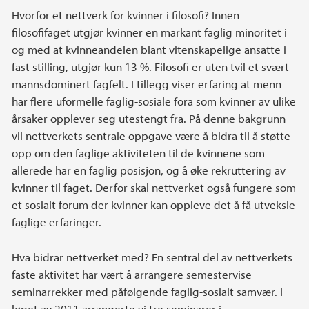
Hvorfor et nettverk for kvinner i filosofi? Innen
filosofifaget utgjør kvinner en markant faglig minoritet i
og med at kvinneandelen blant vitenskapelige ansatte i
fast stilling, utgjør kun 13 %. Filosofi er uten tvil et svært
mannsdominert fagfelt. I tillegg viser erfaring at menn
har flere uformelle faglig-sosiale fora som kvinner av ulike
årsaker opplever seg utestengt fra. På denne bakgrunn
vil nettverkets sentrale oppgave være å bidra til å støtte
opp om den faglige aktiviteten til de kvinnene som
allerede har en faglig posisjon, og å øke rekruttering av
kvinner til faget. Derfor skal nettverket også fungere som
et sosialt forum der kvinner kan oppleve det å få utveksle
faglige erfaringer.
Hva bidrar nettverket med? En sentral del av nettverkets
faste aktivitet har vært å arrangere semestervise
seminarrekker med påfølgende faglig-sosialt samvær. I
løpet av 2011 arrangerte vi tre seminarer i