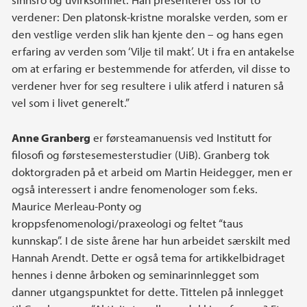
verdener: Den platonsk-kristne moralske verden, som er
den vestlige verden slik han kjente den – og hans egen
erfaring av verden som ‘Vilje til makt’. Ut i fra en antakelse
om at erfaring er bestemmende for atferden, vil disse to
verdener hver for seg resultere i ulik atferd i naturen så
vel som i livet generelt.”
Anne Granberg
er førsteamanuensis ved Institutt for
filosofi og førstesemesterstudier (UiB). Granberg tok
doktorgraden på et arbeid om Martin Heidegger, men er
også interessert i andre fenomenologer som f.eks.
Maurice Merleau-Ponty og
kroppsfenomenologi/praxeologi og feltet “taus
kunnskap”. I de siste årene har hun arbeidet særskilt med
Hannah Arendt. Dette er også tema for artikkelbidraget
hennes i denne årboken og seminarinnlegget som
danner utgangspunktet for dette. Tittelen på innlegget