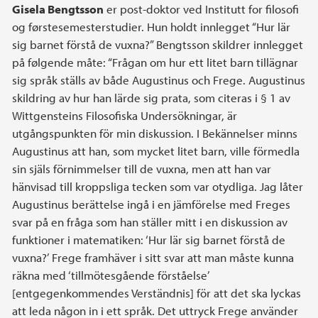
Gisela Bengtsson
er post-doktor ved Institutt for filosofi
og førstesemesterstudier. Hun holdt innlegget “Hur lär
sig barnet förstå de vuxna?” Bengtsson skildrer innlegget
på følgende måte: “Frågan om hur ett litet barn tillägnar
sig språk ställs av både Augustinus och Frege. Augustinus
skildring av hur han lärde sig prata, som citeras i § 1 av
Wittgensteins Filosofiska Undersökningar, är
utgångspunkten för min diskussion. I Bekännelser minns
Augustinus att han, som mycket litet barn, ville förmedla
sin själs förnimmelser till de vuxna, men att han var
hänvisad till kroppsliga tecken som var otydliga. Jag låter
Augustinus berättelse ingå i en jämförelse med Freges
svar på en fråga som han ställer mitt i en diskussion av
funktioner i matematiken: ‘Hur lär sig barnet förstå de
vuxna?’ Frege framhäver i sitt svar att man måste kunna
räkna med ‘tillmötesgående förståelse’
[entgegenkommendes Verständnis] för att det ska lyckas
att leda någon in i ett språk. Det uttryck Frege använder