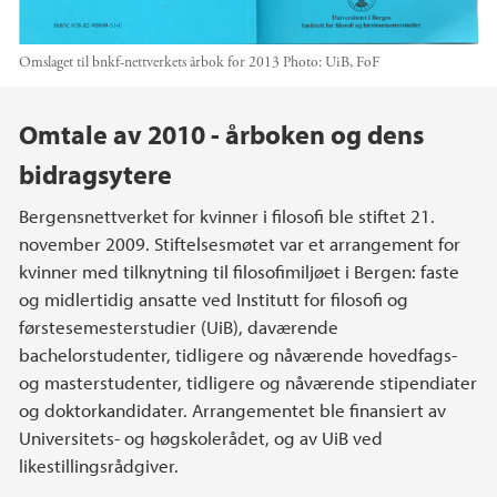
Omslaget til bnkf-nettverkets årbok for 2013
Photo:
UiB, FoF
Main content
Omtale av 2010 - årboken og dens
bidragsytere
Bergensnettverket for kvinner i filosofi ble stiftet 21.
november 2009. Stiftelsesmøtet var et arrangement for
kvinner med tilknytning til filosofimiljøet i Bergen: faste
og midlertidig ansatte ved Institutt for filosofi og
førstesemesterstudier (UiB), daværende
bachelorstudenter, tidligere og nåværende hovedfags-
og masterstudenter, tidligere og nåværende stipendiater
og doktorkandidater. Arrangementet ble finansiert av
Universitets- og høgskolerådet, og av UiB ved
likestillingsrådgiver.