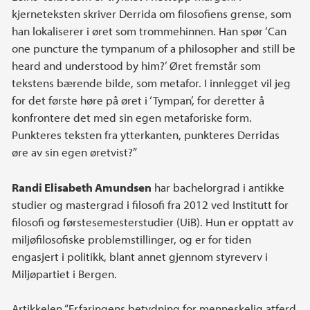
kjerneteksten skriver Derrida om filosofiens grense, som
han lokaliserer i øret som trommehinnen. Han spør ‘Can
one puncture the tympanum of a philosopher and still be
heard and understood by him?’ Øret fremstår som
tekstens bærende bilde, som metafor. I innlegget vil jeg
for det første høre på øret i ‘Tympan’, for deretter å
konfrontere det med sin egen metaforiske form.
Punkteres teksten fra ytterkanten, punkteres Derridas
øre av sin egen øretvist?”
Randi Elisabeth Amundsen
har bachelorgrad i antikke
studier og mastergrad i filosofi fra 2012 ved Institutt for
filosofi og førstesemesterstudier (UiB). Hun er opptatt av
miljøfilosofiske problemstillinger, og er for tiden
engasjert i politikk, blant annet gjennom styreverv i
Miljøpartiet i Bergen.
Artikkelen “Erfaringens betydning for menneskelig atferd