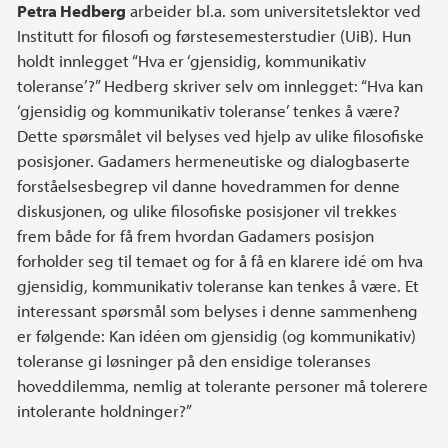
Petra Hedberg
arbeider bl.a. som universitetslektor ved
Institutt for filosofi og førstesemesterstudier (UiB). Hun
holdt innlegget “Hva er ‘gjensidig, kommunikativ
toleranse’?” Hedberg skriver selv om innlegget: “Hva kan
‘gjensidig og kommunikativ toleranse’ tenkes å være?
Dette spørsmålet vil belyses ved hjelp av ulike filosofiske
posisjoner. Gadamers hermeneutiske og dialogbaserte
forståelsesbegrep vil danne hovedrammen for denne
diskusjonen, og ulike filosofiske posisjoner vil trekkes
frem både for få frem hvordan Gadamers posisjon
forholder seg til temaet og for å få en klarere idé om hva
gjensidig, kommunikativ toleranse kan tenkes å være. Et
interessant spørsmål som belyses i denne sammenheng
er følgende: Kan idéen om gjensidig (og kommunikativ)
toleranse gi løsninger på den ensidige toleranses
hoveddilemma, nemlig at tolerante personer må tolerere
intolerante holdninger?”