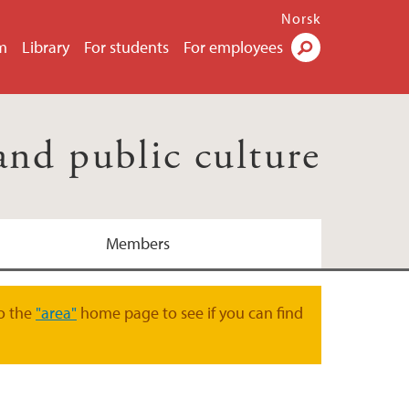
Norsk
m
Library
For students
For employees
Search
and public culture
Members
o the
"area"
home page to see if you can find