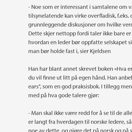
­- Noe som er interessant i samtalene om vå
tilsynelatende kan virke overfladisk, f.eks. 
grunnleggende diskusjoner om hvilke verdi
Dette skjer nettopp fordi taler ikke bare 
hvordan en leder bør oppfatte selskapet si
man bør holde fast i, sier Kjeldsen
Han har blant annet skrevet boken «Hva er 
du vil finne ut litt på egen hånd. Han an
ears", som en god praksisbok. I tillegg mene
med på hva gode talere gjør:
- Man skal ikke være redd for å se til de a
er langt fra hverdagen til norske ledere, s
noe av dette, og gjøre det på norsk og på s