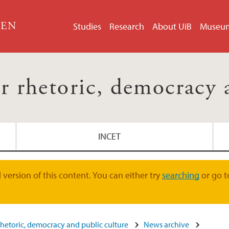
GEN
Studies
Research
About UiB
Museu
r rhetoric, democracy 
INCET
version of this content. You can either try
searching
or go t
rhetoric, democracy and public culture
News archive