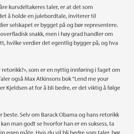
re kursdeltakeres taler, er at det som
det å holde en julebordtale, inviterer til
er selskapet er bygget på og bør representere.
er overfladisk snakk, men i høy grad handler om
tt, hvilke verdier det egentlig bygger på, og hva
retorikk?», som er en nyttig innføring i faget om
befaler også Max Atkinsons bok "Lend me your
r Kjeldsen at for å bli bedre, er det viktig å følge
ller beste. Selv om Barack Obama og hans retorikk
å kan man godt se hvorfor han er en suksess, ta
in egen måte. Hvis du vil bli bedre som taler, bør