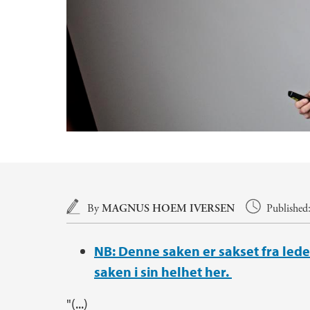
Main content
By
MAGNUS HOEM IVERSEN
Published
NB: Denne saken er sakset fra leder
saken i sin helhet her.
"(...)