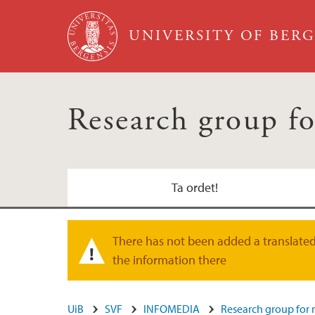
Skip to main content
UNIVERSITY OF BER
Research group fo
Ta ordet!
There has not been added a translated 
Warning message
the information there
UiB
SVF
INFOMEDIA
Research group for 