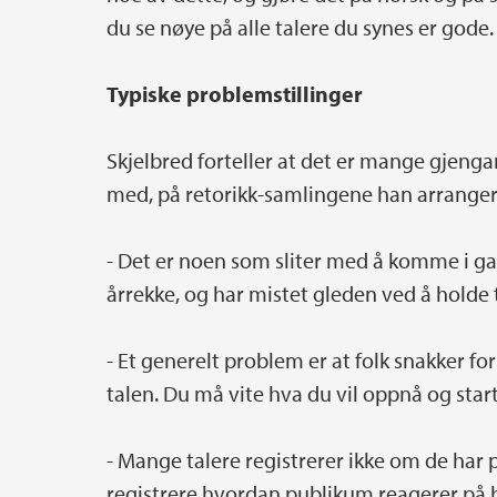
du se nøye på alle talere du synes er gode.
Typiske problemstillinger
Skjelbred forteller at det er mange gjen
med, på retorikk-samlingene han arrange
­- Det er noen som sliter med å komme i gan
årrekke, og har mistet gleden ved å holde ta
­- Et generelt problem er at folk snakker f
talen. Du må vite hva du vil oppnå og starte
­- Mange talere registrerer ikke om de h
registrere hvordan publikum reagerer på b