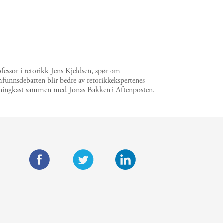
fessor i retorikk Jens Kjeldsen, spør om
funnsdebatten blir bedre av retorikkekspertenes
rningkast sammen med Jonas Bakken i Aftenposten.
F
T
L
a
w
i
c
i
n
e
t
k