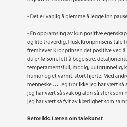
­- Det er vanlig å glemme å legge inn pause
­- En oppramsing av kun positive egenskape
og lite troverdig. Husk Kronprinsens tale ti
fremhever Kronprinsen det positive ved å s
du er følsom, lett å begeistre, detaljoriente
temperamentsfull, modig, uutgrunnelig, ka
humor og et varmt, stort hjerte. Med andre
menneske … Jeg tror ikke jeg har vært så a
jeg har vært så svak og aldri så sterk som
jeg har vært så fylt av kjærlighet som 
Retorikk: Læren om talekunst