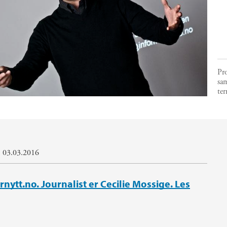
Pro
sam
te
: 03.03.2016
nytt.no. Journalist er Cecilie Mossige. Les