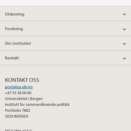
2021
Utdanning
2020
Forskning
2019
Om instituttet
2018
Kontakt
2017
KONTAKT OSS
post@isp.uib.no
2016
+47 55 58 00 00
Universitetet i Bergen
2015
Institutt for sammenliknende politikk
Postboks 7802
5020 BERGEN
2014