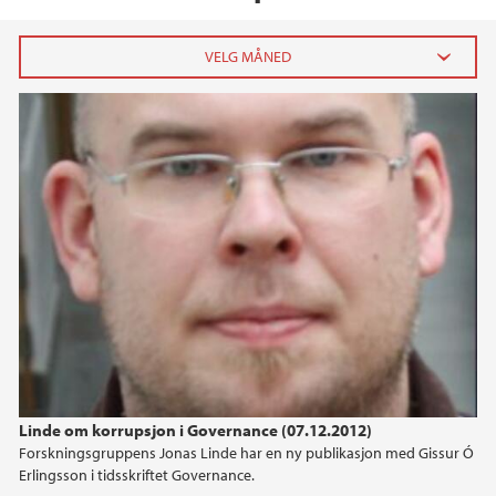
2026
mai (1)
april (2)
mars (2)
februar (4)
januar (4)
2025
2024
Linde om korrupsjon i Governance (07.12.2012)
2023
Forskningsgruppens Jonas Linde har en ny publikasjon med Gissur Ó
Erlingsson i tidsskriftet Governance.
2022