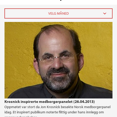
2026
mai (1)
april (2)
mars (2)
februar (4)
januar (4)
2025
2024
Krosnick inspirerte medborgerpanelet (26.04.2013)
2023
Oppmøtet var stort da Jon Krosnick besøkte Norsk medborgerpanel
idag. Et inspirert publikum noterte flittig under hans innlegg om
2022