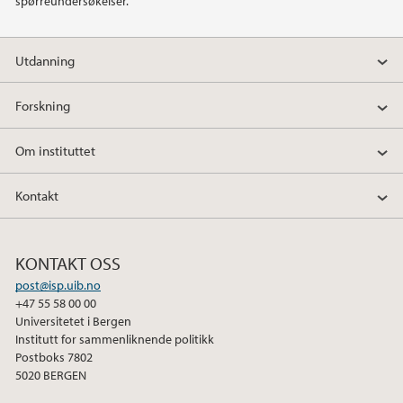
spørreundersøkelser.
2021
Utdanning
2020
Forskning
2019
Om instituttet
2018
Kontakt
2017
KONTAKT OSS
2016
post@isp.uib.no
+47 55 58 00 00
2015
Universitetet i Bergen
Institutt for sammenliknende politikk
Postboks 7802
2014
5020 BERGEN