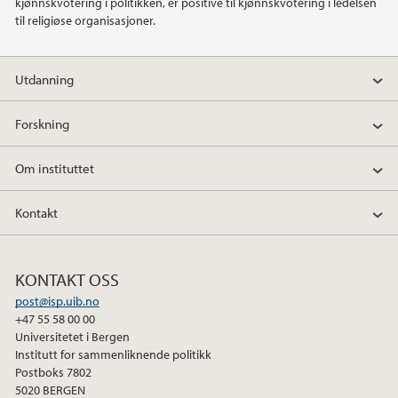
kjønnskvotering i politikken, er positive til kjønnskvotering i ledelsen
til religiøse organisasjoner.
2021
Utdanning
2020
Forskning
2019
Om instituttet
2018
Kontakt
2017
2016
KONTAKT OSS
post@isp.uib.no
2015
+47 55 58 00 00
Universitetet i Bergen
2014
Institutt for sammenliknende politikk
Postboks 7802
5020 BERGEN