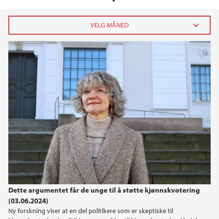
2026
mai (1)
april (2)
mars (2)
februar (4)
januar (4)
2025
2024
Dette argumentet får de unge til å støtte kjønnskvotering
2023
(03.06.2024)
Ny forskning viser at en del politikere som er skeptiske til
2022