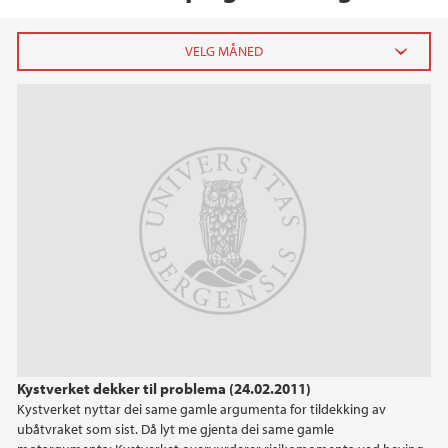
2026
juni (5)
april (5)
mars (2)
februar (4)
januar (8)
2025
2024
Kystverket dekker til problema (24.02.2011)
2023
Kystverket nyttar dei same gamle argumenta for tildekking av
ubåtvraket som sist. Då lyt me gjenta dei same gamle
2022