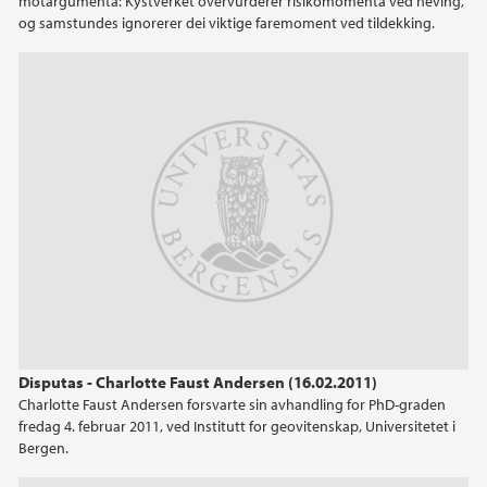
motargumenta: Kystverket overvurderer risikomomenta ved heving,
og samstundes ignorerer dei viktige faremoment ved tildekking.
2021
2020
2019
2018
2017
2016
2015
Disputas - Charlotte Faust Andersen (16.02.2011)
Charlotte Faust Andersen forsvarte sin avhandling for PhD-graden
fredag 4. februar 2011, ved Institutt for geovitenskap, Universitetet i
2014
Bergen.