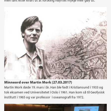
men fant etter kvart ut at forsking høyrtes mykje meir gøy ut.
2021
2020
2019
2018
2017
2016
Minneord over Martin Mork (27.03.2017)
2015
Martin Mork døde 19. mars i år. Han ble født i Kristiansund i 1933 og
tok eksamen ved Universitetet i Oslo i 1961. Han kom så til Geofysisk
institutt i 1965 og var professor i oseanografi fra 1972.
2014