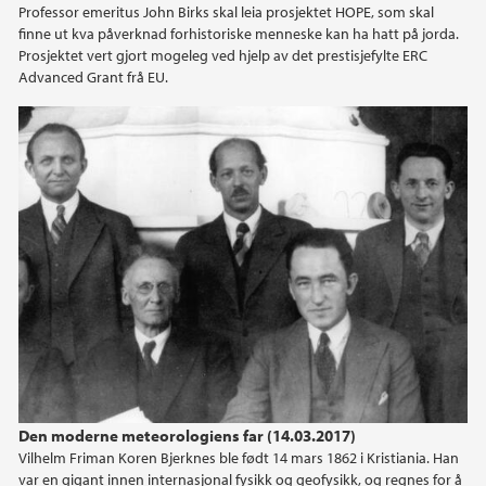
Professor emeritus John Birks skal leia prosjektet HOPE, som skal
finne ut kva påverknad forhistoriske menneske kan ha hatt på jorda.
Prosjektet vert gjort mogeleg ved hjelp av det prestisjefylte ERC
Advanced Grant frå EU.
Den moderne meteorologiens far (14.03.2017)
Vilhelm Friman Koren Bjerknes ble født 14 mars 1862 i Kristiania. Han
var en gigant innen internasjonal fysikk og geofysikk, og regnes for å