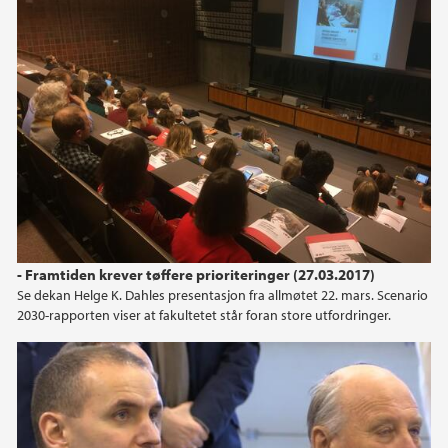
2013
2012
2011
2010
2009
2008
- Framtiden krever tøffere prioriteringer (27.03.2017)
Se dekan Helge K. Dahles presentasjon fra allmøtet 22. mars. Scenario
2030-rapporten viser at fakultetet står foran store utfordringer.
Statsbesøk i snødrev