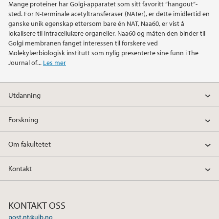
Mange proteiner har Golgi-apparatet som sitt favoritt ”hangout”-
sted. For N-terminale acetyltransferaser (NATer), er dette imidlertid en
ganske unik egenskap ettersom bare én NAT, Naa60, er vist å
lokalisere til intracellulære organeller. Naa60 og måten den binder til
Golgi membranen fanget interessen til forskere ved
Molekylærbiologisk institutt som nylig presenterte sine funn i The
Journal of...
Les mer
Utdanning
Forskning
Om fakultetet
Kontakt
KONTAKT OSS
post.nt@uib.no