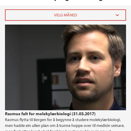
Molekylærbiologi
2026
juni (5)
april (5)
mars (2)
februar (4)
januar (8)
2025
2024
Rasmus falt for molekylærbiologi (31.03.2017)
2023
Rasmus flytta til Bergen for å begynne å studere molekylærbiologi,
men hadde ein ullen plan om å kunne hoppe over til medisin seinare,
2022