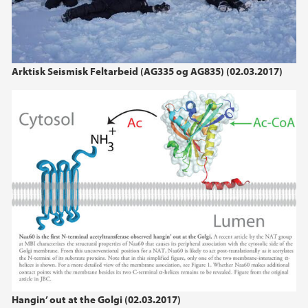
Arktisk Seismisk Feltarbeid (AG335 og AG835) (02.03.2017)
Hangin’ out at the Golgi (02.03.2017)