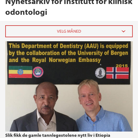
Nyhetsarkiv for Institutt for klinisk
odontologi
2026
februar (2)
2025
2024
2023
2022
Slik fikk de gamle tannlegestolene nytt liv i Etiopia
2021