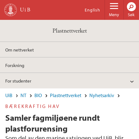
Hopp til hovedinnhold
English
Meny
Søk
Plastnettverket
Om nettverket
Forskning
For studenter
UiB
NT
BIO
Plastnettverket
Nyhetsarkiv
BÆREKRAFTIG HAV
Samler fagmiljøene rundt
plastforurensing
Som del av den marine satsingen ved UiB, blir