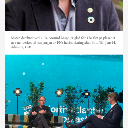
Marin direktør ved UiB, Amund Måge, er glad for å ha fått på plass det
nye nettverket til inngangen av FNs havforskningstiår.
Foto/ill.:
Jens H.
Ådnanes, UiB