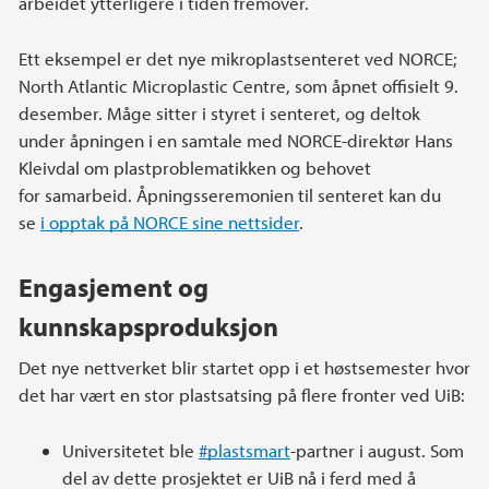
arbeidet ytterligere i tiden fremover.
Ett eksempel er det nye mikroplastsenteret ved NORCE;
North Atlantic Microplastic Centre, som åpnet offisielt 9.
desember. Måge sitter i styret i senteret, og deltok
under åpningen i en samtale med NORCE-direktør Hans
Kleivdal om plastproblematikken og behovet
for samarbeid. Åpningsseremonien til senteret kan du
se
i opptak på NORCE sine nettsider
.
Engasjement og
kunnskapsproduksjon
Det nye nettverket blir startet opp i et høstsemester hvor
det har vært en stor plastsatsing på flere fronter ved UiB:
Universitetet ble
#plastsmart
-partner i august. Som
del av dette prosjektet er UiB nå i ferd med å