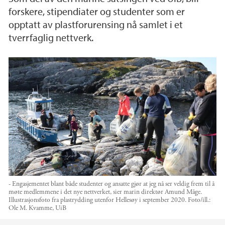
forskere, stipendiater og studenter som er
opptatt av plastforurensing nå samlet i et
tverrfaglig nettverk.
- Engasjementet blant både studenter og ansatte gjør at jeg nå ser veldig frem til å
møte medlemmene i det nye nettverket, sier marin direktør Amund Måge.
Illustrasjonsfoto fra plastrydding utenfor Hellesøy i september 2020.
Foto/ill.:
Ole M. Kvamme, UiB