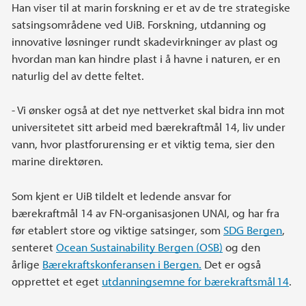
Han viser til at marin forskning er et av de tre strategiske
satsingsområdene ved UiB. Forskning, utdanning og
innovative løsninger rundt skadevirkninger av plast og
hvordan man kan hindre plast i å havne i naturen, er en
naturlig del av dette feltet.
- Vi ønsker også at det nye nettverket skal bidra inn mot
universitetet sitt arbeid med bærekraftmål 14, liv under
vann, hvor plastforurensing er et viktig tema, sier den
marine direktøren.
Som kjent er UiB tildelt et ledende ansvar for
bærekraftmål 14 av FN-organisasjonen UNAI, og har fra
før etablert store og viktige satsinger, som
SDG Bergen
,
senteret
Ocean Sustainability Bergen (OSB)
og den
årlige
Bærekraftskonferansen i Bergen.
Det er også
opprettet et eget
utdanningsemne for bærekraftsmål 14
.