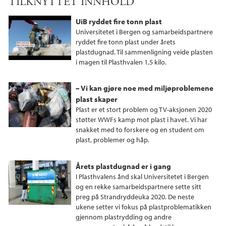
TILKNYTTET INNHOLD
c
i
n
e
t
k
UiB ryddet fire tonn plast
b
t
e
Universitetet i Bergen og samarbeidspartnere
o
e
d
ryddet fire tonn plast under årets
plastdugnad. Til sammenligning veide plasten
o
r
I
i magen til Plasthvalen 1,5 kilo.
k
n
– Vi kan gjøre noe med miljøproblemene
plast skaper
Plast er et stort problem og TV-aksjonen 2020
støtter WWFs kamp mot plast i havet. Vi har
snakket med to forskere og en student om
plast, problemer og håp.
Årets plastdugnad er i gang
I Plasthvalens ånd skal Universitetet i Bergen
og en rekke samarbeidspartnere sette sitt
preg på Strandryddeuka 2020. De neste
ukene setter vi fokus på plastproblematikken
gjennom plastrydding og andre