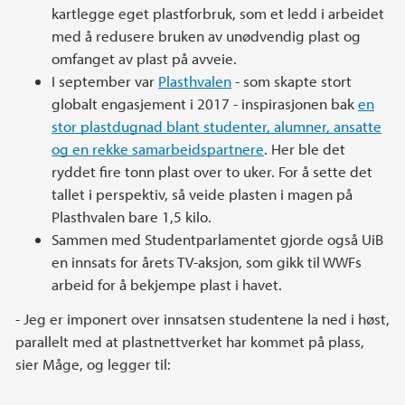
kartlegge eget plastforbruk, som et ledd i arbeidet
med å redusere bruken av unødvendig plast og
omfanget av plast på avveie.
I september var
Plasthvalen
- som skapte stort
globalt engasjement i 2017 - inspirasjonen bak
en
stor plastdugnad blant studenter, alumner, ansatte
og en rekke samarbeidspartnere
. Her ble det
ryddet fire tonn plast over to uker. For å sette det
tallet i perspektiv, så veide plasten i magen på
Plasthvalen bare 1,5 kilo.
Sammen med Studentparlamentet gjorde også UiB
en innsats for årets TV-aksjon, som gikk til WWFs
arbeid for å bekjempe plast i havet.
- Jeg er imponert over innsatsen studentene la ned i høst,
parallelt med at plastnettverket har kommet på plass,
sier Måge, og legger til: