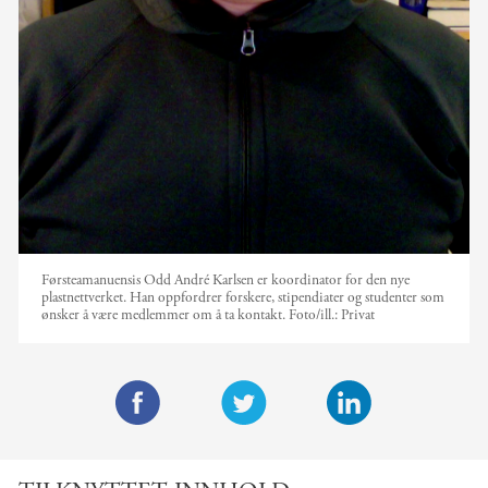
Førsteamanuensis Odd André Karlsen er koordinator for den nye
plastnettverket. Han oppfordrer forskere, stipendiater og studenter som
ønsker å være medlemmer om å ta kontakt.
Foto/ill.:
Privat
F
T
L
a
w
i