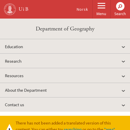
Skip to main content
Norsk
Menu
Search
Department of Geography
Education
Research
Resources
About the Department
Contact us
There has not been added a translated version of this
Warning message
content. You can either try
searching
or go to the
"area"