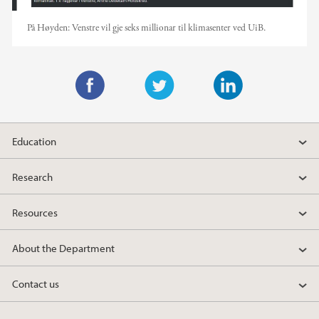
På Høyden: Venstre vil gje seks millionar til klimasenter ved UiB.
F
T
L
a
w
i
Education
c
i
n
e
t
k
Research
b
t
e
o
e
d
Resources
o
r
I
k
n
About the Department
Contact us