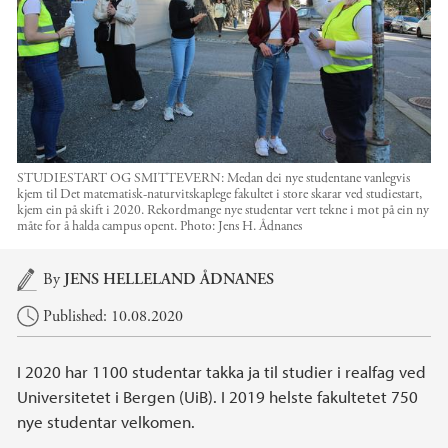
STUDIESTART OG SMITTEVERN: Medan dei nye studentane vanlegvis
kjem til Det matematisk-naturvitskaplege fakultet i store skarar ved studiestart,
kjem ein på skift i 2020. Rekordmange nye studentar vert tekne i mot på ein ny
måte for å halda campus opent.
Photo:
Jens H. Ådnanes
Main content
By
JENS HELLELAND ÅDNANES
Published: 10.08.2020
I 2020 har 1100 studentar takka ja til studier i realfag ved
Universitetet i Bergen (UiB). I 2019 helste fakultetet 750
nye studentar velkomen.