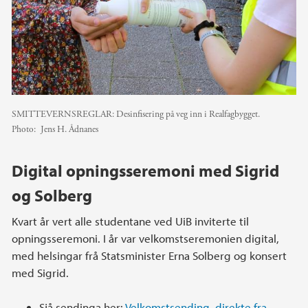
SMITTEVERNSREGLAR: Desinfisering på veg inn i Realfagbygget.
Photo:
Jens H. Ådnanes
Digital opningsseremoni med Sigrid
og Solberg
Kvart år vert alle studentane ved UiB inviterte til
opningsseremoni. I år var velkomstseremonien digital,
med helsingar frå Statsminister Erna Solberg og konsert
med Sigrid.
Sjå sendinga her:
Velkomstsending, direkte fra