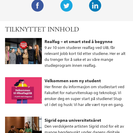
F
T
L
a
w
i
TILKNYTTET INNHOLD
c
i
n
e
t
k
Realfag – et smart sted å begynne
b
t
e
9 av 10 som studerer realfag ved UiB, får
o
e
d
relevant jobb kort tid etter studiene. Her er alt
du trenger for å søke et av våre mange
o
r
I
studieprogram innen realfag.
k
n
Velkommen som ny student
Her finner du informasjon om studiestart ved
Fakultet for naturvitenskap og teknologi. Vi
ønsker deg en super start på studiene! Stup
ut i det og husk: Vi har alle vært nye en gang.
Sigrid opna universitetsåret
Den verdskjente artisten Sigrid stod for eit av
mange høgdepunkt under dagens digitale